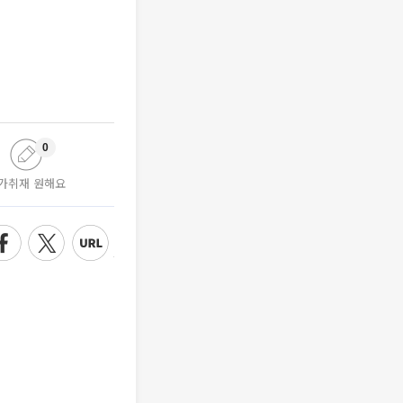
0
가취재 원해요