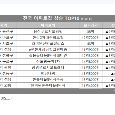
호갱노노)