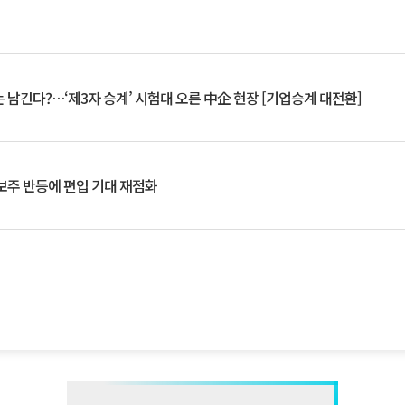
 남긴다?…‘제3자 승계’ 시험대 오른 中企 현장 [기업승계 대전환]
후보주 반등에 편입 기대 재점화