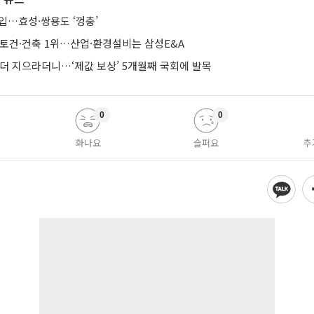
입…효성·쌍용도 ‘껑충’
·토건·건축 1위…산업·환경설비는 삼성E&A
 더 지으라더니…‘제값 보상’ 5개월째 국회에 발목
0
0
화나요
슬퍼요
추