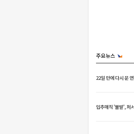
주요뉴스
22일 만에 다시 문 
입추매직 '불발', 처