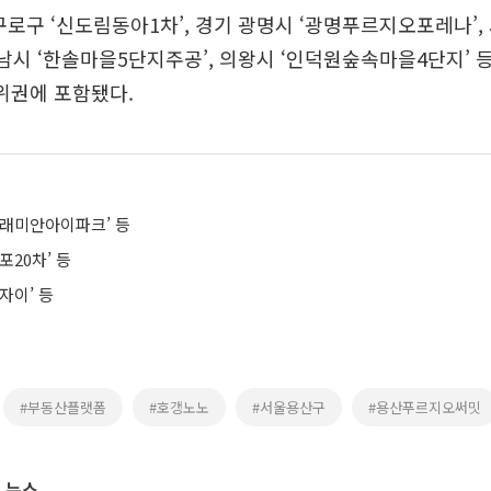
구로구 ‘신도림동아1차’, 경기 광명시 ‘광명푸르지오포레나’, 
성남시 ‘한솔마을5단지주공’, 의왕시 ‘인덕원숲속마을4단지’ 
0위권에 포함됐다.
포래미안아이파크’ 등
포20차’ 등
자이’ 등
#부동산플랫폼
#호갱노노
#서울용산구
#용산푸르지오써밋
 뉴스