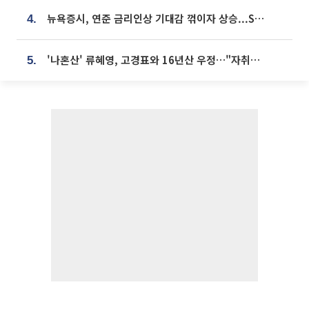
뉴욕증시, 연준 금리인상 기대감 꺾이자 상승...S&P500 사상 최고치 [종합]
4.
'나혼산' 류혜영, 고경표와 16년산 우정…"자취방서 부모님과 마주쳐"
5.