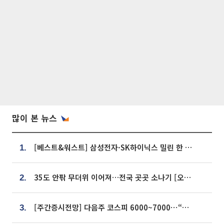
많이 본 뉴스
[베스트&워스트] 삼성전자·SK하이닉스 밀린 한 주…상상인증권은 85% 급등
1.
35도 안팎 무더위 이어져…전국 곳곳 소나기 [오늘 날씨]
2.
[주간증시전망] 다음주 코스피 6000~7000⋯“外人 수급은 정책이 변수”
3.