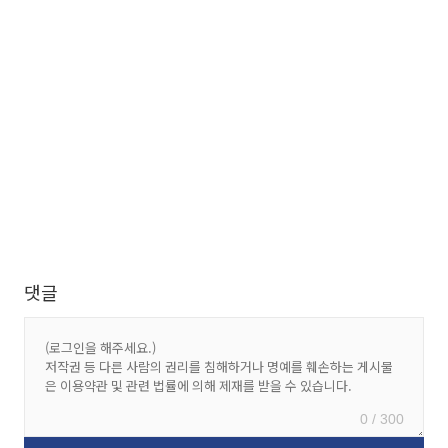
댓글
0 / 300