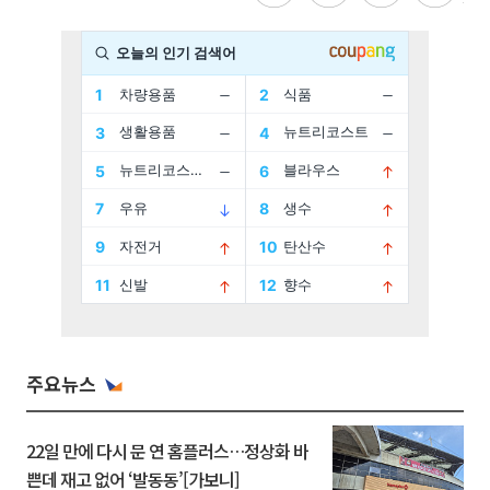
주요뉴스
22일 만에 다시 문 연 홈플러스…정상화 바
쁜데 재고 없어 ‘발동동’[가보니]