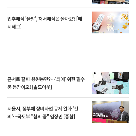
입추매직 '불발', 처서매직은 올까요? [해
시태그]
콘서트 갈 때 응원봉만?⋯'최애' 위한 필수
품 등장이오! [솔드아웃]
서울시, 정부에 정비사업 규제 완화 '건
의'⋯국토부 "협의 중" 입장만 [종합]