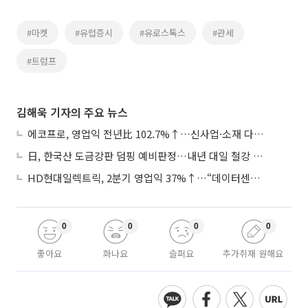
#마켓
#유럽증시
#유로스톡스
#관세
#트럼프
김해욱 기자의 주요 뉴스
에코프로, 영업익 전년比 102.7%↑…신사업·소재 다각화 박차
日, 한국산 도금강판 덤핑 예비판정…내년 대일 철강 수출 ‘빨간불’
HD현대일렉트릭, 2분기 영업익 37%↑…“데이터센터 사업, 새로운 성장 축”
0
0
0
0
좋아요
화나요
슬퍼요
추가취재 원해요