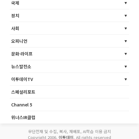
국제
정치
사회
오피니언
문화·라이프
뉴스발전소
이투데이TV
스페셜리포트
Channel 5
위너스IR클럽
무단전재 및 수집, 복사, 재배포, AI학습 이용 금지
Copyright 2006.
이투데이
. All rights reserved