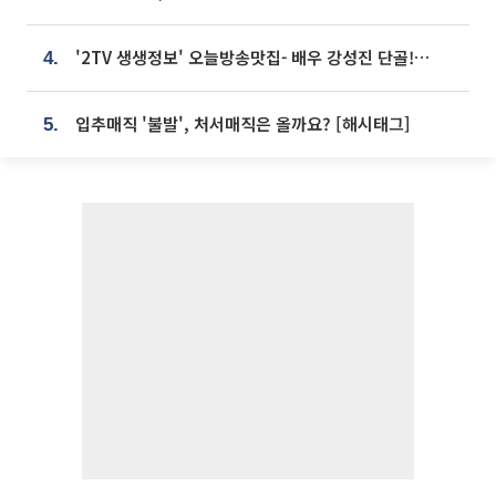
'2TV 생생정보' 오늘방송맛집- 배우 강성진 단골! 쌀국수ㆍ푸팟퐁 커리 맛집 '블○○○'
4.
입추매직 '불발', 처서매직은 올까요? [해시태그]
5.