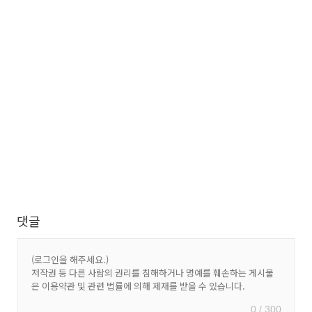
댓글
0 / 300