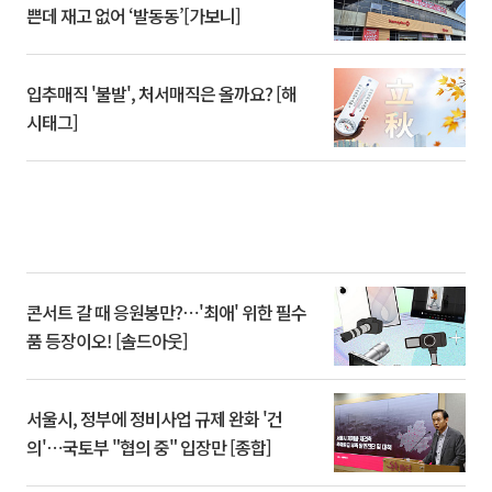
쁜데 재고 없어 ‘발동동’[가보니]
입추매직 '불발', 처서매직은 올까요? [해
시태그]
콘서트 갈 때 응원봉만?⋯'최애' 위한 필수
품 등장이오! [솔드아웃]
서울시, 정부에 정비사업 규제 완화 '건
의'⋯국토부 "협의 중" 입장만 [종합]