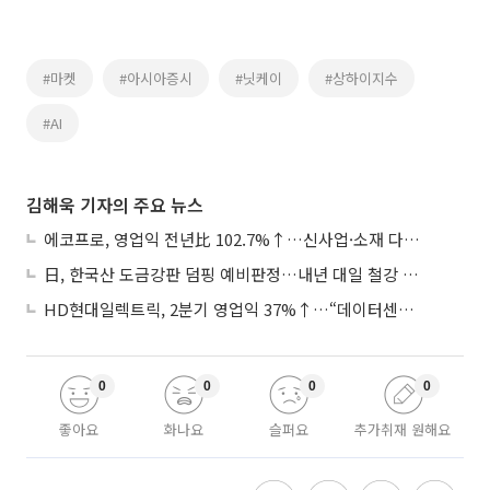
#마켓
#아시아증시
#닛케이
#상하이지수
#AI
김해욱 기자의 주요 뉴스
에코프로, 영업익 전년比 102.7%↑…신사업·소재 다각화 박차
日, 한국산 도금강판 덤핑 예비판정…내년 대일 철강 수출 ‘빨간불’
HD현대일렉트릭, 2분기 영업익 37%↑…“데이터센터 사업, 새로운 성장 축”
0
0
0
0
좋아요
화나요
슬퍼요
추가취재 원해요