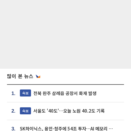
많이 본 뉴스
전북 완주 삼례읍 공장서 화재 발생
속보
1.
서울도 '40도'…오늘 노원 40.2도 기록
속보
2.
SK하이닉스, 용인·청주에 54조 투자…AI 메모리 생산기지 키운다
3.