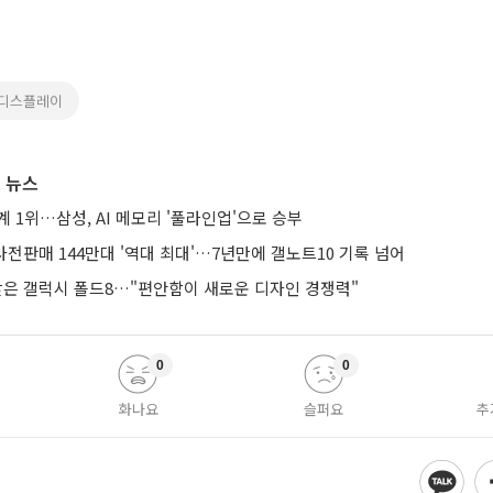
G디스플레이
 뉴스
계 1위…삼성, AI 메모리 '풀라인업'으로 승부
 사전판매 144만대 '역대 최대'…7년만에 갤노트10 기록 넘어
 받은 갤럭시 폴드8…"편안함이 새로운 디자인 경쟁력"
0
0
화나요
슬퍼요
추