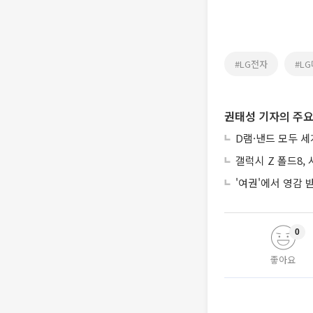
#LG전자
#L
권태성 기자의 주요
D램·낸드 모두 세
갤럭시 Z 폴드8,
'여권'에서 영감
0
좋아요