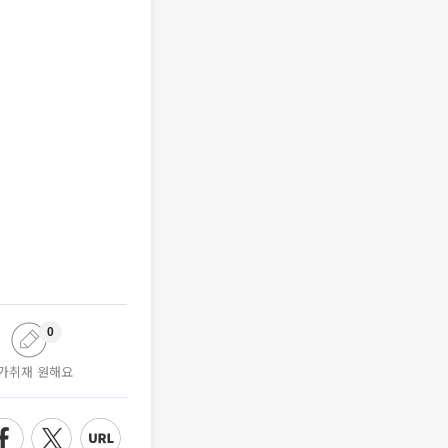
0
가취재 원해요