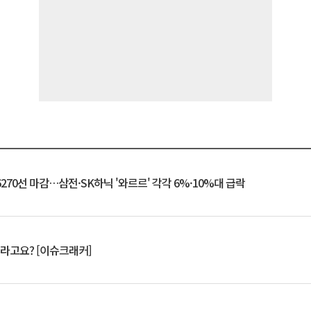
6270선 마감…삼전·SK하닉 '와르르' 각각 6%·10%대 급락
 깨라고요? [이슈크래커]