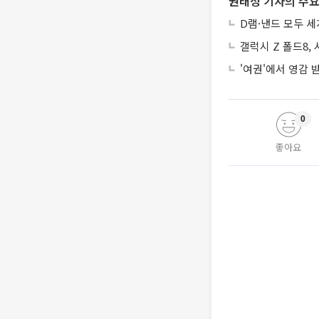
권태성 기자의 주요
D램·낸드 모두 세
갤럭시 Z 폴드8,
'여권'에서 영감
0
좋아요