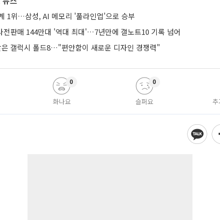
 뉴스
계 1위…삼성, AI 메모리 '풀라인업'으로 승부
 사전판매 144만대 '역대 최대'…7년만에 갤노트10 기록 넘어
 받은 갤럭시 폴드8…"편안함이 새로운 디자인 경쟁력"
0
0
화나요
슬퍼요
추