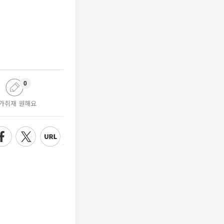
0
가취재 원해요