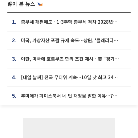
많이 본 뉴스
종부세 개편에도…1·3주택 종부세 격차 2028년부터 확대
1.
미국, 가상자산 포괄 규제 속도…상원, ‘클래리티법’ 9월 절차투표 추진
2.
이란, 미국에 호르무즈 합의 조건 제시…美 “경기 아직 안 끝나” [종합]
3.
[내일 날씨] 전국 무더위 계속…10일 낮 최고 34도 육박
4.
추미애가 페이스북서 네 번 재정을 말한 이유…7700억 추경 열쇠는 도의회에
5.