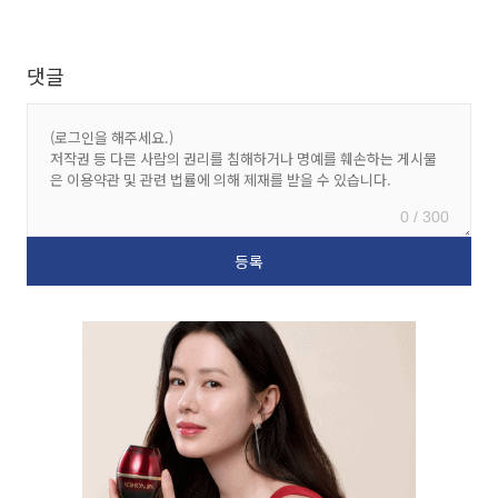
댓글
0 / 300