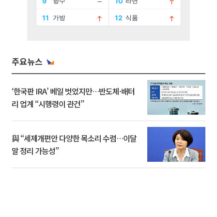
주요뉴스
‘한국판 IRA’ 베일 벗었지만…반도체·배터
리 업계 “시행령이 관건”
與 “세제개편안 다양한 목소리 수렴…이달
말 정리 가능성”