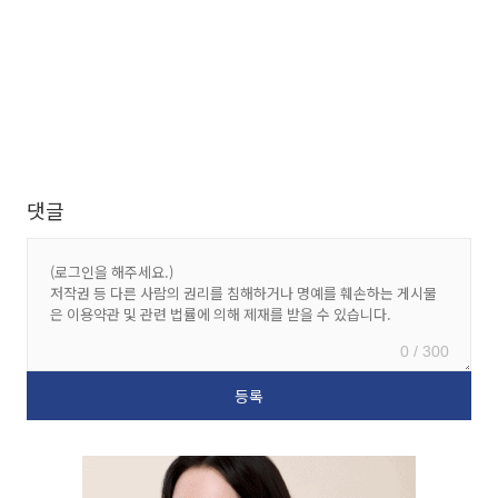
댓글
0 / 300