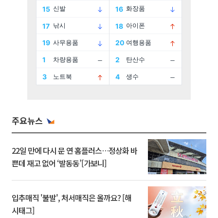
주요뉴스
22일 만에 다시 문 연 홈플러스…정상화 바
쁜데 재고 없어 ‘발동동’[가보니]
입추매직 '불발', 처서매직은 올까요? [해
시태그]