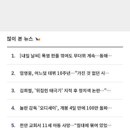
많이 본 뉴스
[내일 날씨] 폭염 한풀 꺾여도 무더위 계속⋯동해안 이틀 연속 비
1.
임영웅, 어느덧 데뷔 10주년⋯"가진 것 없던 시절, 내 앞엔 20명의 팬뿐"
2.
김희철, '뒤집힌 태극기' 지적 후 정치색 논란…"좌우 떠나 우리나라 국기"
3.
놀란 감독 '오디세이', 개봉 4일 만에 100만 돌파⋯'왕사남' 보다 빠르다
4.
천안 교회서 11세 아동 사망…“침대에 묶여 있었다” 진술 확보
5.