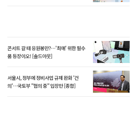
콘서트 갈 때 응원봉만?⋯'최애' 위한 필수
품 등장이오! [솔드아웃]
서울시, 정부에 정비사업 규제 완화 '건
의'⋯국토부 "협의 중" 입장만 [종합]