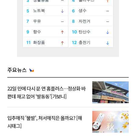
주요뉴스
22일 만에 다시 문 연 홈플러스…정상화 바
쁜데 재고 없어 ‘발동동’[가보니]
입추매직 '불발', 처서매직은 올까요? [해
시태그]