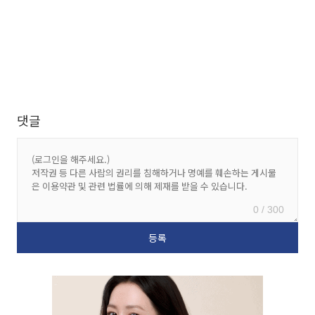
댓글
0 / 300