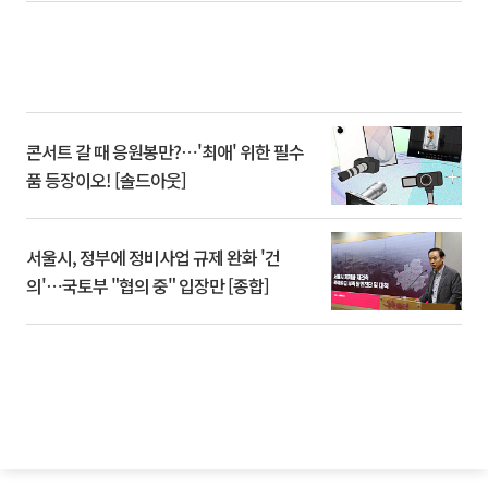
콘서트 갈 때 응원봉만?⋯'최애' 위한 필수
품 등장이오! [솔드아웃]
서울시, 정부에 정비사업 규제 완화 '건
의'⋯국토부 "협의 중" 입장만 [종합]