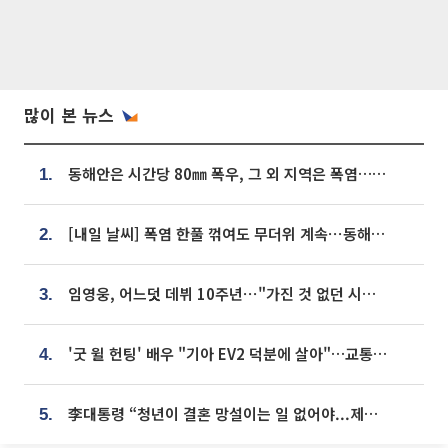
많이 본 뉴스
동해안은 시간당 80㎜ 폭우, 그 외 지역은 폭염…‘극과 극 날씨’
1.
[내일 날씨] 폭염 한풀 꺾여도 무더위 계속⋯동해안 이틀 연속 비
2.
임영웅, 어느덧 데뷔 10주년⋯"가진 것 없던 시절, 내 앞엔 20명의 팬뿐"
3.
'굿 윌 헌팅' 배우 "기아 EV2 덕분에 살아"…교통사고 후 안전성 극찬
4.
李대통령 “청년이 결혼 망설이는 일 없어야...제도상 불이익 조사”
5.