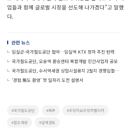
업들과 함께 글로벌 시장을 선도해 나가겠다”고 말했
다.
관련 뉴스
임실군-국가철도공단 협약…임실역 KTX 정차 추진 탄력
국가철도공단, 오송역 환승센터 복합개발 민간사업자 공모
국가철도공단, 수서역세권 상업시설용지 2필지 경쟁입찰로 공급
‘경험 無도 환영’ 첫 일자리 도전 설명서
#국가철도공단
#페루
#우앙카요우앙카벨리카
#철도개량
#설계검토