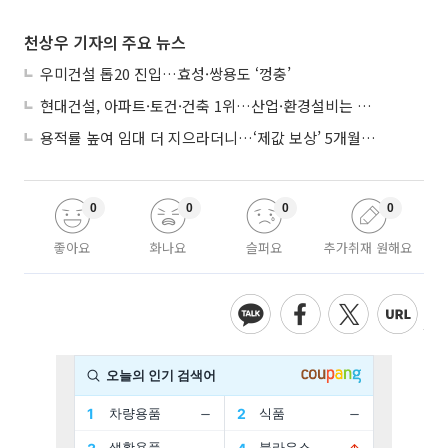
천상우 기자의 주요 뉴스
우미건설 톱20 진입…효성·쌍용도 ‘껑충’
현대건설, 아파트·토건·건축 1위…산업·환경설비는 삼성E&A
용적률 높여 임대 더 지으라더니…‘제값 보상’ 5개월째 국회에 발목
0
0
0
0
좋아요
화나요
슬퍼요
추가취재 원해요