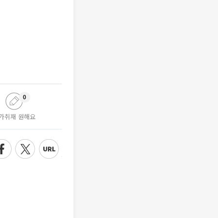
0
가취재 원해요