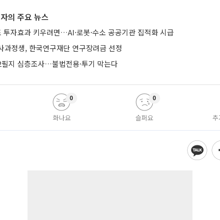
자의 주요 뉴스
조 투자효과 키우려면…AI·로봇·수소 공공기관 집적화 시급
사과정생, 한국연구재단 연구장려금 선정
582필지 심층조사…불법전용·투기 막는다
0
0
화나요
슬퍼요
추