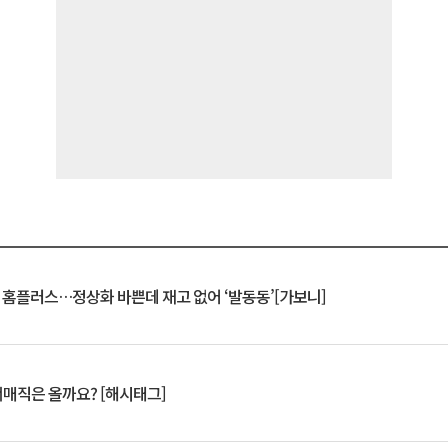
연 홈플러스…정상화 바쁜데 재고 없어 ‘발동동’[가보니]
서매직은 올까요? [해시태그]