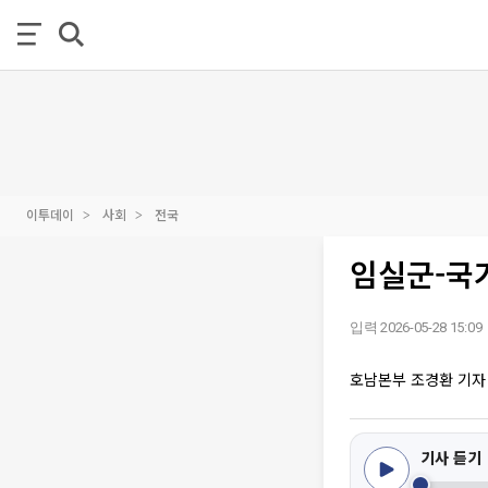
이투데이
사회
전국
임실군-국
입력 2026-05-28 15:09
호남본부 조경환 기자
기사 듣기