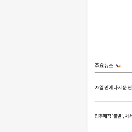
주요뉴스
22일 만에 다시 문 
입추매직 '불발', 처