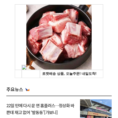
주요뉴스
22일 만에 다시 문 연 홈플러스…정상화 바
쁜데 재고 없어 ‘발동동’[가보니]