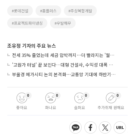
#롯데건설
#홈플러스
#주상복합개발
#프로젝트파이낸싱
#우발채무
조유정 기자의 주요 뉴스
전세 35% 줄었는데 세금 압박까지⋯더 빨라지는 '월세화'
'고원가 터널' 끝 보인다…대형 건설사, 수익성 대폭 개선
부울경 메가시티 논의 본격화⋯교통망 기대에 하반기 분양시장 '주목'
0
0
0
0
좋아요
화나요
슬퍼요
추가취재 원해요