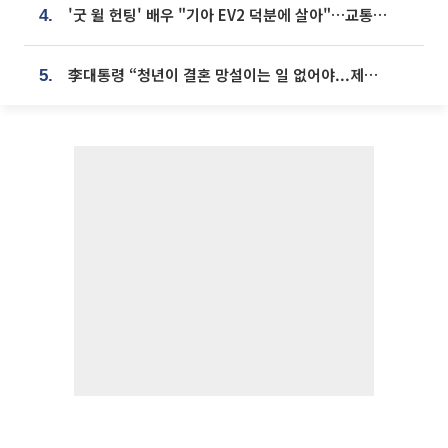
'굿 윌 헌팅' 배우 "기아 EV2 덕분에 살아"…교통사고 후 안전성 극찬
4.
李대통령 “청년이 결혼 망설이는 일 없어야...제도상 불이익 조사”
5.