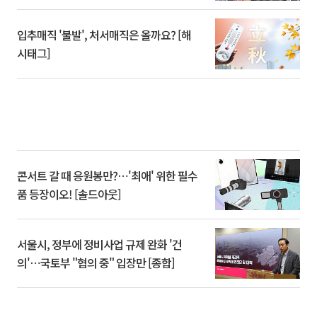
입추매직 '불발', 처서매직은 올까요? [해
시태그]
콘서트 갈 때 응원봉만?⋯'최애' 위한 필수
품 등장이오! [솔드아웃]
서울시, 정부에 정비사업 규제 완화 '건
의'⋯국토부 "협의 중" 입장만 [종합]