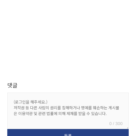
댓글
0 / 300