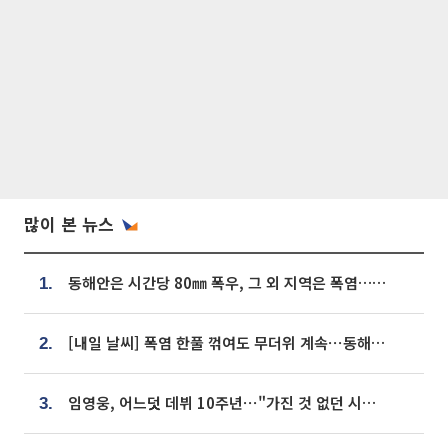
많이 본 뉴스
동해안은 시간당 80㎜ 폭우, 그 외 지역은 폭염…‘극과 극 날씨’
1.
[내일 날씨] 폭염 한풀 꺾여도 무더위 계속⋯동해안 이틀 연속 비
2.
임영웅, 어느덧 데뷔 10주년⋯"가진 것 없던 시절, 내 앞엔 20명의 팬뿐"
3.