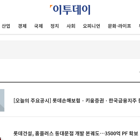
산업
경제
국제
정치
사회
오피니언
문화·라이프
건
[오늘의 주요공시] 롯데손해보험ㆍ키움증권ㆍ한국금융지주 
롯데건설, 홈플러스 동대문점 개발 본궤도⋯3500억 PF 확보