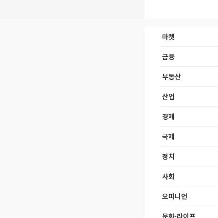
마켓
금융
부동산
산업
경제
국제
정치
사회
오피니언
문화·라이프