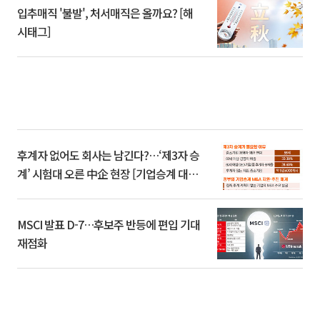
입추매직 '불발', 처서매직은 올까요? [해
시태그]
후계자 없어도 회사는 남긴다?…‘제3자 승
계’ 시험대 오른 中企 현장 [기업승계 대전
환]
MSCI 발표 D-7…후보주 반등에 편입 기대
재점화