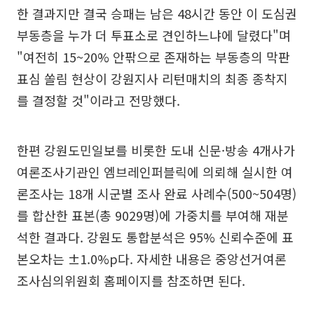
한 결과지만 결국 승패는 남은 48시간 동안 이 도심권
부동층을 누가 더 투표소로 견인하느냐에 달렸다"며
"여전히 15~20% 안팎으로 존재하는 부동층의 막판
표심 쏠림 현상이 강원지사 리턴매치의 최종 종착지
를 결정할 것"이라고 전망했다.
한편 강원도민일보를 비롯한 도내 신문·방송 4개사가
여론조사기관인 엠브레인퍼블릭에 의뢰해 실시한 여
론조사는 18개 시군별 조사 완료 사례수(500~504명)
를 합산한 표본(총 9029명)에 가중치를 부여해 재분
석한 결과다. 강원도 통합분석은 95% 신뢰수준에 표
본오차는 ±1.0%p다. 자세한 내용은 중앙선거여론
조사심의위원회 홈페이지를 참조하면 된다.