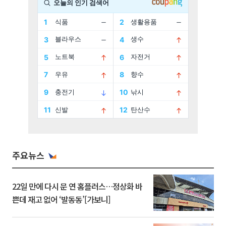
주요뉴스
22일 만에 다시 문 연 홈플러스…정상화 바
쁜데 재고 없어 ‘발동동’[가보니]