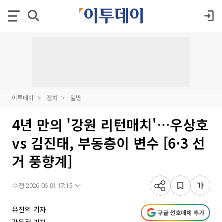
이투데이
정치
일반
4년 만의 '강원 리턴매치'…우상호
vs 김진태, 부동층이 변수 [6·3 선
거 풍향계]
수정 2026-06-01 17:15
유진의 기자
구글 선호매체 추가