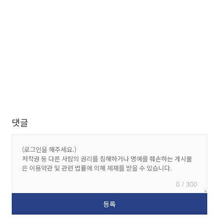
댓글
0 / 300