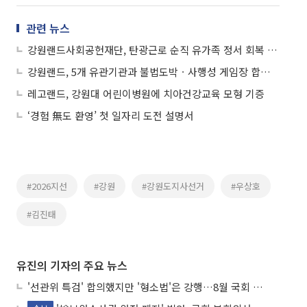
관련 뉴스
강원랜드사회공헌재단, 탄광근로 순직 유가족 정서 회복 위해 ‘10년째 동행’
강원랜드, 5개 유관기관과 불법도박ㆍ사행성 게임장 합동 단속…4곳 적발
레고랜드, 강원대 어린이병원에 치아건강교육 모형 기증
‘경험 無도 환영’ 첫 일자리 도전 설명서
#2026지선
#강원
#강원도지사선거
#우상호
#김진태
유진의 기자의 주요 뉴스
'선관위 특검' 합의했지만 '형소법'은 강행…8월 국회 '입법 2차전' 예고