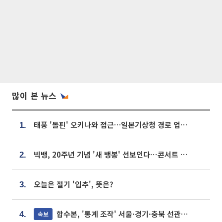
많이 본 뉴스
태풍 '돌핀' 오키나와 접근…일본기상청 경로 업데이트
1.
빅뱅, 20주년 기념 '새 뱅봉' 선보인다⋯콘서트 앞두고 팝업 개최
2.
오늘은 절기 '입추', 뜻은?
3.
합수본, '통계 조작' 서울·경기·충북 선관위 등 추가 압수수색
속보
4.