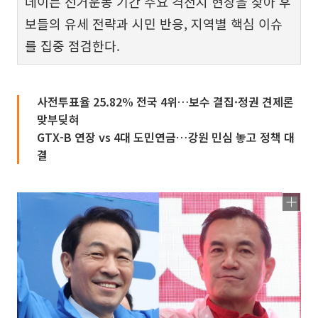
데이는 선거운동 기간 주요 격전지 현장을 찾아 후
보들의 유세 전략과 시민 반응, 지역별 핵심 이슈
를 집중 점검한다.
사전투표율 25.82% 전국 4위…보수 결집·정권 견제론
맞부딪혀
GTX-B 연장 vs 4대 도민연금…강원 민심 놓고 정책 대
결