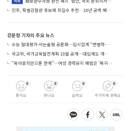
'檢보완수사권 완전 폐지' 법안, 국회 본회의서 민주당 주도 통과
속보
민주, 특별감찰관 후보에 최길수 추천…10년 공백 해소 속도
강문정 기자의 주요 뉴스
수능 절대평가·서논술형 공론화⋯입시업계 “변별력·사교육 대책 먼저”
국교위, 국가교육발전계획 10월 공개⋯대입제도 개편 공론화 추진
"육아휴직만으론 한계"⋯여성 경력유지 해법은 '복귀 후 유연근무’
0
0
0
0
좋아요
화나요
슬퍼요
추가취재 원해요