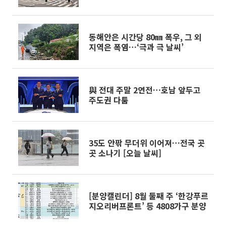
동해안은 시간당 80㎜ 폭우, 그 외
지역은 폭염…‘극과 극 날씨’
與 전대 주말 2연전…호남 앞두고
주도권 다툼
35도 안팎 무더위 이어져…전국 곳
곳 소나기 [오늘 날씨]
[분양캘린더] 8월 둘째 주 ‘한강푸르
지오리버프론트’ 등 4808가구 분양