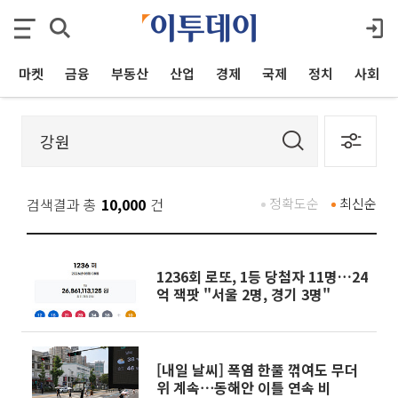
마켓
금융
부동산
산업
경제
국제
정치
사회
검색결과 총
10,000
건
정확도순
최신순
1236회 로또, 1등 당첨자 11명…24
억 잭팟 "서울 2명, 경기 3명"
[내일 날씨] 폭염 한풀 꺾여도 무더
위 계속⋯동해안 이틀 연속 비