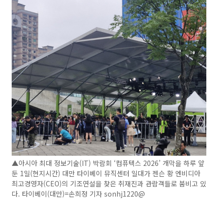
▲아시아 최대 정보기술(IT) 박람회 ‘컴퓨텍스 2026’ 개막을 하루 앞
둔 1일(현지시간) 대만 타이베이 뮤직센터 일대가 젠슨 황 엔비디아
최고경영자(CEO)의 기조연설을 찾은 취재진과 관람객들로 붐비고 있
다. 타이베이(대만)=손희정 기자 sonhj1220@