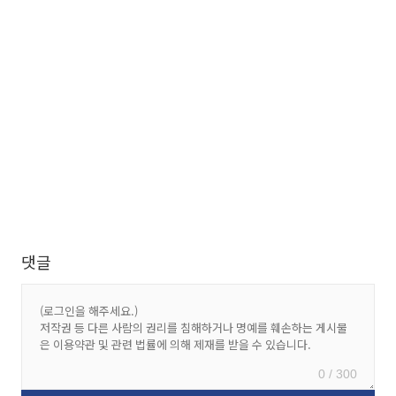
댓글
0 / 300