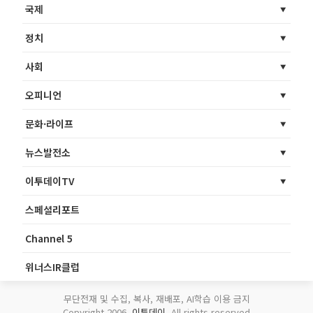
국제
정치
사회
오피니언
문화·라이프
뉴스발전소
이투데이TV
스페셜리포트
Channel 5
위너스IR클럽
무단전재 및 수집, 복사, 재배포, AI학습 이용 금지
Copyright 2006.
이투데이
. All rights reserved