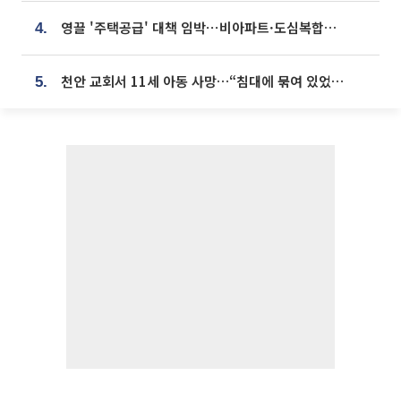
영끌 '주택공급' 대책 임박⋯비아파트·도심복합까지 총동원
4.
천안 교회서 11세 아동 사망…“침대에 묶여 있었다” 진술 확보
5.