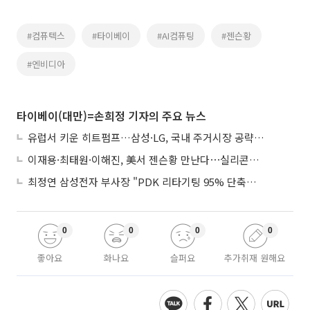
#컴퓨텍스
#타이베이
#AI컴퓨팅
#젠슨황
#엔비디아
타이베이(대만)=손희정 기자의 주요 뉴스
유럽서 키운 히트펌프…삼성·LG, 국내 주거시장 공략 ‘속도’
이재용·최태원·이해진, 美서 젠슨황 만난다⋯실리콘밸리 집결하는 AI리더
최정연 삼성전자 부사장 "PDK 리타기팅 95% 단축…에이전트 AI 시범 활용"
0
0
0
0
좋아요
화나요
슬퍼요
추가취재 원해요