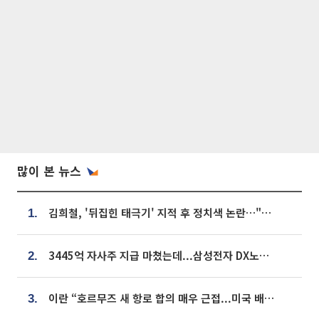
많이 본 뉴스
김희철, '뒤집힌 태극기' 지적 후 정치색 논란…"좌우 떠나 우리나라 국기"
1.
3445억 자사주 지급 마쳤는데...삼성전자 DX노조, 뒤늦은 '떼쓰기 집회'
2.
이란 “호르무즈 새 항로 합의 매우 근접...미국 배상 먼저”
3.