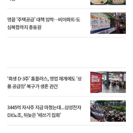
영끌 '주택공급' 대책 임박⋯비아파트·도
심복합까지 총동원
‘회생 D-3주’ 홈플러스, 영업 재개에도 ‘상
품 공급망’ 복구가 생존 관건
3445억 자사주 지급 마쳤는데...삼성전자
DX노조, 뒤늦은 '떼쓰기 집회'