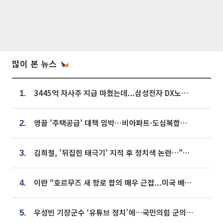
많이 본 뉴스
3445억 자사주 지급 마쳤는데...삼성전자 DX노조, 뒤늦은 '떼쓰기 집회'
1.
영끌 '주택공급' 대책 임박⋯비아파트·도심복합까지 총동원
2.
김희철, '뒤집힌 태극기' 지적 후 정치색 논란…"좌우 떠나 우리나라 국기"
3.
이란 “호르무즈 새 항로 합의 매우 근접...미국 배상 먼저”
4.
우성빈 기장군수 ‘유튜브 정치’에…국민의힘 군의원들 집단 반발
5.