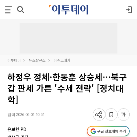
이투데이
뉴스발전소
이슈크래커
하정우 정체·한동훈 상승세⋯북구
갑 판세 가른 '수세 전략' [정치대
학]
입력 2026-06-01 10:51
윤보현 PD
구글 선호매체 추가