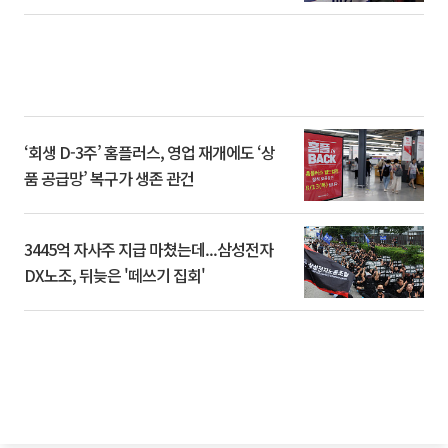
‘회생 D-3주’ 홈플러스, 영업 재개에도 ‘상
품 공급망’ 복구가 생존 관건
3445억 자사주 지급 마쳤는데...삼성전자
DX노조, 뒤늦은 '떼쓰기 집회'