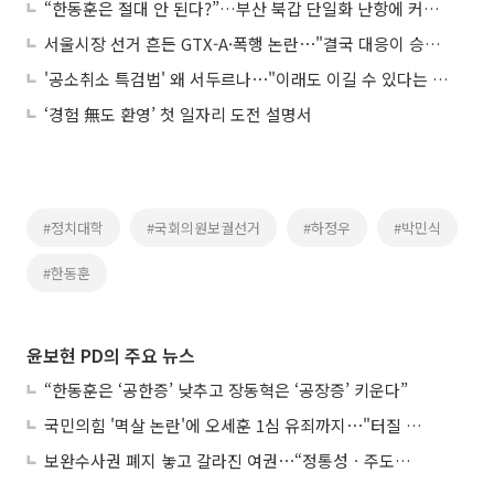
“한동훈은 절대 안 된다?”…부산 북갑 단일화 난항에 커지는 보수 내전
서울시장 선거 흔든 GTX-A·폭행 논란⋯"결국 대응이 승부 가른다"
'공소취소 특검법' 왜 서두르나⋯"이래도 이길 수 있다는 계산"
‘경험 無도 환영’ 첫 일자리 도전 설명서
#정치대학
#국회의원보궐선거
#하정우
#박민식
#한동훈
윤보현 PD의 주요 뉴스
“한동훈은 ‘공한증’ 낮추고 장동혁은 ‘공장증’ 키운다”
국민의힘 '멱살 논란'에 오세훈 1심 유죄까지⋯"터질 게 터졌다"
보완수사권 폐지 놓고 갈라진 여권⋯“정통성ㆍ주도권 싸움”