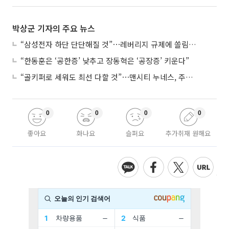
박상군 기자의 주요 뉴스
“삼성전자 하단 단단해질 것”⋯레버리지 규제에 쏠림 완화
“한동훈은 ‘공한증’ 낮추고 장동혁은 ‘공장증’ 키운다”
“골키퍼로 세워도 최선 다할 것”⋯맨시티 누네스, 주전 경쟁 각오
0
0
0
0
좋아요
화나요
슬퍼요
추가취재 원해요