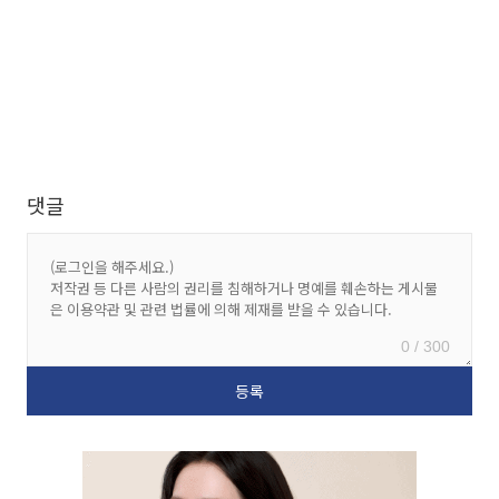
댓글
0 / 300