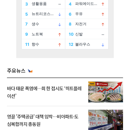
주요뉴스
바다 태운 폭염에…회 한 접시도 ‘히트플레
이션’
영끌 '주택공급' 대책 임박⋯비아파트·도
심복합까지 총동원