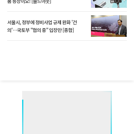
품 등장이오! [솔드아웃]
서울시, 정부에 정비사업 규제 완화 '건
의'⋯국토부 "협의 중" 입장만 [종합]