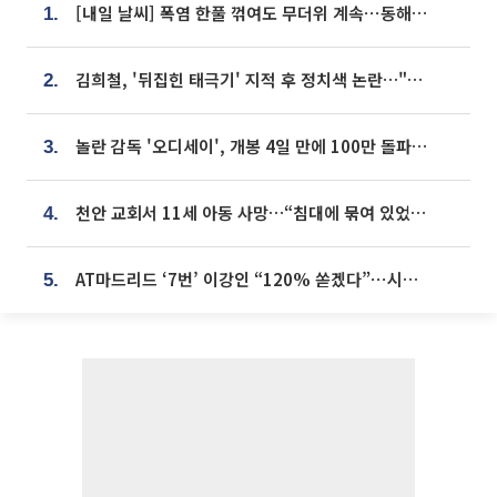
[내일 날씨] 폭염 한풀 꺾여도 무더위 계속⋯동해안 이틀 연속 비
1.
김희철, '뒤집힌 태극기' 지적 후 정치색 논란…"좌우 떠나 우리나라 국기"
2.
놀란 감독 '오디세이', 개봉 4일 만에 100만 돌파⋯'왕사남' 보다 빠르다
3.
천안 교회서 11세 아동 사망…“침대에 묶여 있었다” 진술 확보
4.
AT마드리드 ‘7번’ 이강인 “120% 쏟겠다”⋯시메오네 감독 “필요한 선수”
5.