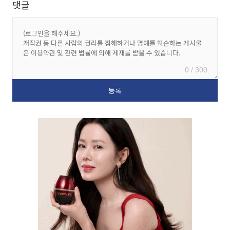
댓글
0 / 300