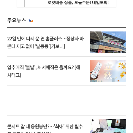
주요뉴스
22일 만에 다시 문 연 홈플러스…정상화 바
쁜데 재고 없어 ‘발동동’[가보니]
입추매직 '불발', 처서매직은 올까요? [해
시태그]
콘서트 갈 때 응원봉만?⋯'최애' 위한 필수