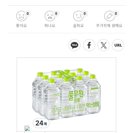
0
0
0
0
좋아요
화나요
슬퍼요
추가취재 원해요