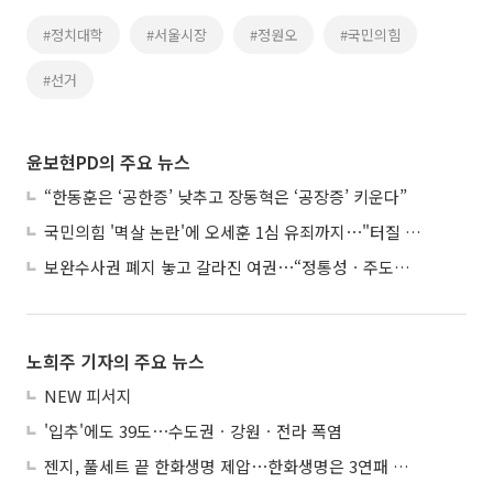
#정치대학
#서울시장
#정원오
#국민의힘
#선거
윤보현PD의 주요 뉴스
“한동훈은 ‘공한증’ 낮추고 장동혁은 ‘공장증’ 키운다”
국민의힘 '멱살 논란'에 오세훈 1심 유죄까지⋯"터질 게 터졌다"
보완수사권 폐지 놓고 갈라진 여권⋯“정통성ㆍ주도권 싸움”
노희주 기자의 주요 뉴스
NEW 피서지
'입추'에도 39도⋯수도권ㆍ강원ㆍ전라 폭염
젠지, 풀세트 끝 한화생명 제압⋯한화생명은 3연패 수렁