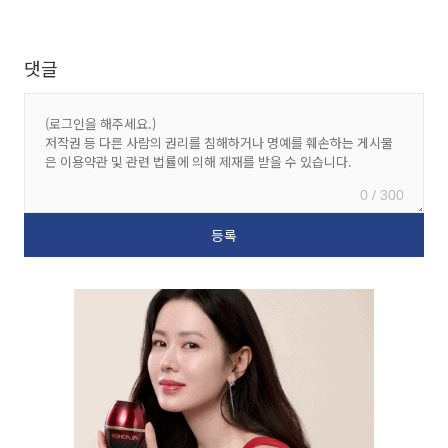
댓글
0 / 300