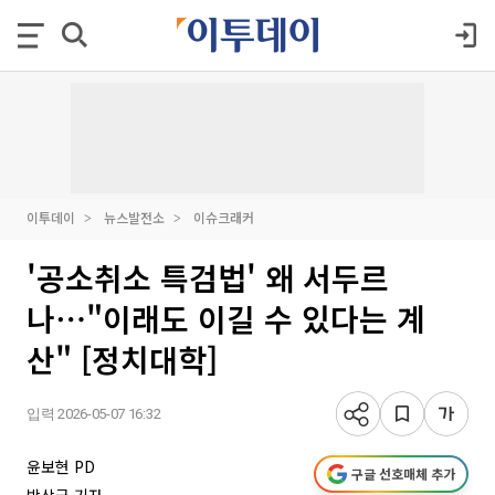
이투데이
뉴스발전소
이슈크래커
'공소취소 특검법' 왜 서두르
나⋯"이래도 이길 수 있다는 계
산" [정치대학]
입력 2026-05-07 16:32
윤보현 PD
구글 선호매체 추가