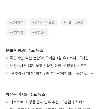
#정치대학
#공소취소특검법
#더불어민주당
#국민의힘
#지방선거
윤보현 PD의 주요 뉴스
국민의힘 '멱살 논란'에 오세훈 1심 유죄까지⋯"터질 게 터졌다"
보완수사권 폐지 놓고 갈라진 여권⋯“정통성ㆍ주도권 싸움”
"광주에서 '확장' 외친 김민석"⋯"정청래는 '좁은 길' 선택"
박상군 기자의 주요 뉴스
에코프로, 화장품 업체 인수 추진⋯“본업과 시너지 부족”