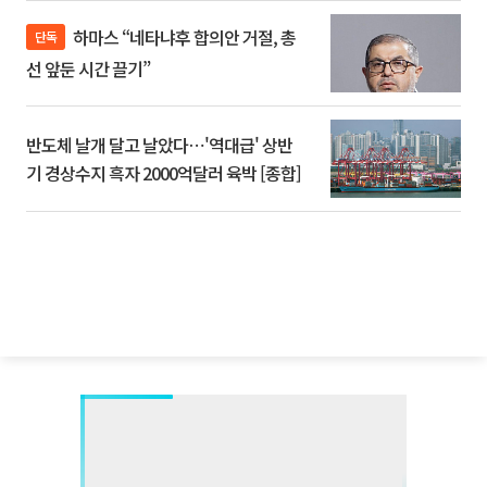
하마스 “네타냐후 합의안 거절, 총
단독
선 앞둔 시간 끌기”
반도체 날개 달고 날았다⋯'역대급' 상반
기 경상수지 흑자 2000억달러 육박 [종합]