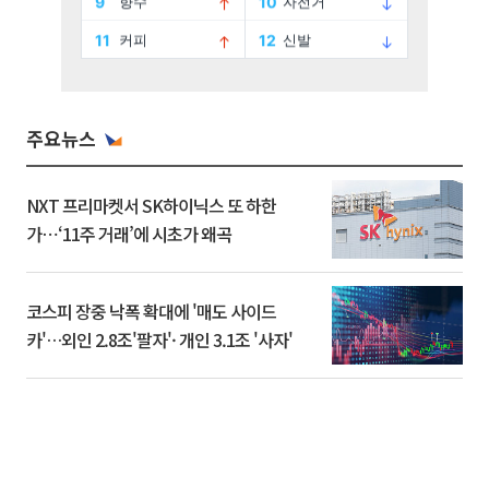
주요뉴스
NXT 프리마켓서 SK하이닉스 또 하한
가⋯‘11주 거래’에 시초가 왜곡
코스피 장중 낙폭 확대에 '매도 사이드
카'…외인 2.8조'팔자'· 개인 3.1조 '사자'