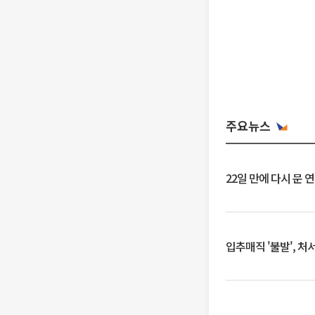
주요뉴스
22일 만에 다시 문 
입추매직 '불발', 처