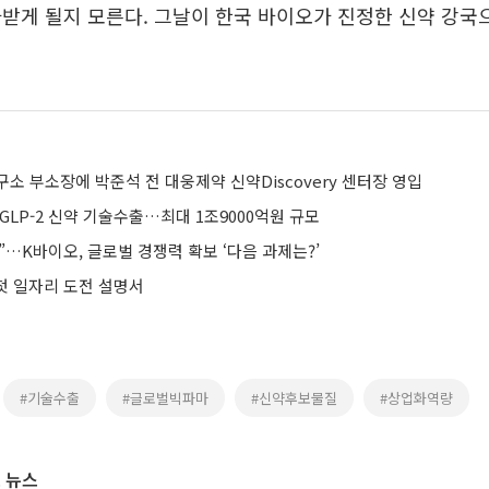
받게 될지 모른다. 그날이 한국 바이오가 진정한 신약 강국
소 부소장에 박준석 전 대웅제약 신약Discovery 센터장 영입
GLP-2 신약 기술수출…최대 1조9000억원 규모
…K바이오, 글로벌 경쟁력 확보 ‘다음 과제는?’
 첫 일자리 도전 설명서
#기술수출
#글로벌빅파마
#신약후보물질
#상업화역량
 뉴스