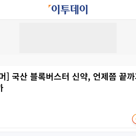
머] 국산 블록버스터 신약, 언제쯤 끝까
까