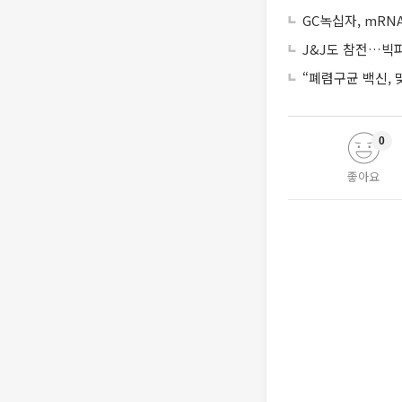
GC녹십자, mRN
J&J도 참전…빅파마
“폐렴구균 백신,
0
좋아요