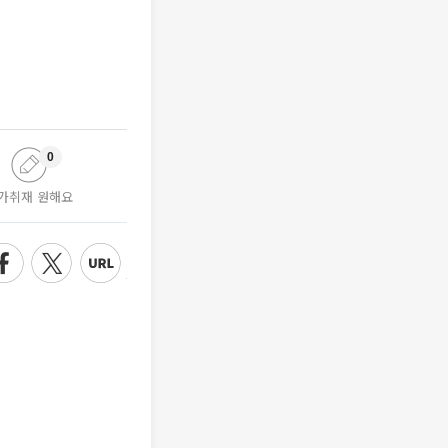
0
가취재 원해요