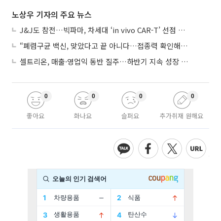
노상우 기자의 주요 뉴스
J&J도 참전…빅파마, 차세대 ‘in vivo CAR-T’ 선점 경쟁 본격화
“폐렴구균 백신, 맞았다고 끝 아니다…접종력 확인해야”
셀트리온, 매출·영업익 동반 질주…하반기 지속 성장 전망에 주목
0
0
0
0
좋아요
화나요
슬퍼요
추가취재 원해요