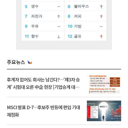
주요뉴스
후계자 없어도 회사는 남긴다?…‘제3자 승
계’ 시험대 오른 中企 현장 [기업승계 대전
환]
MSCI 발표 D-7…후보주 반등에 편입 기대
재점화