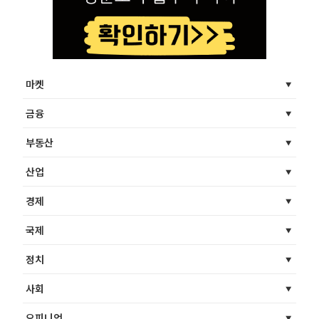
마켓
금융
부동산
산업
경제
국제
정치
사회
오피니언