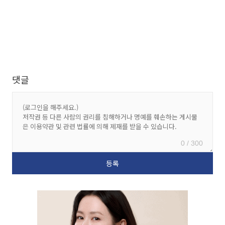
댓글
0 / 300