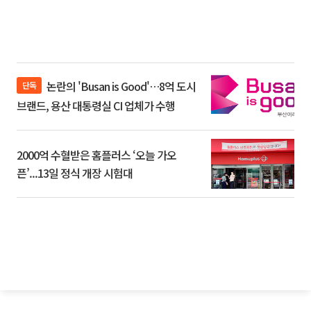
논란의 'Busan is Good'…8억 도시
단독
브랜드, 용산 대통령실 CI 업체가 수행
2000억 수혈받은 홈플러스 ‘오늘 가오
픈’...13일 정식 개장 시험대