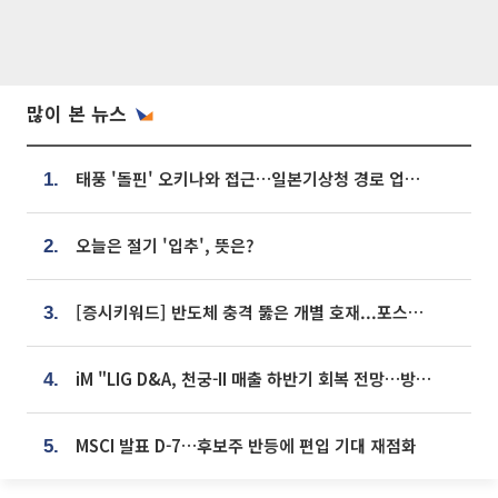
많이 본 뉴스
태풍 '돌핀' 오키나와 접근…일본기상청 경로 업데이트
1.
오늘은 절기 '입추', 뜻은?
2.
[증시키워드] 반도체 충격 뚫은 개별 호재...포스코퓨처엠·에코프로·한화솔루션 '눈길'
3.
iM "LIG D&A, 천궁-II 매출 하반기 회복 전망…방산 톱픽 유지"
4.
MSCI 발표 D-7…후보주 반등에 편입 기대 재점화
5.