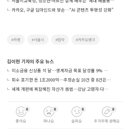
서울시교육청, 청소년·어르신 함께 배우는 ‘세대 배움동행’ 운영
카카오, 구글 딥마인드와 맞손…“AI 콘텐츠 투명성 강화”
#카뱅
#서울시
#협약
#카카오뱅크
김이현 기자의 주요 뉴스
미소금융 신상품 석 달⋯생계자금 목표 달성률 9% 그쳐
회수 포기한 돈 1조2000억⋯추정손실 10건 중 8건은 기업대출
세제 개편에 복잡해진 자산가 셈법⋯강남 고령자·다주택자 ‘자산재편 고심’
0
0
0
0
좋아요
화나요
슬퍼요
추가취재 원해요