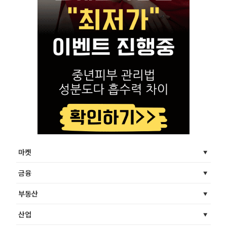
마켓
금융
부동산
산업