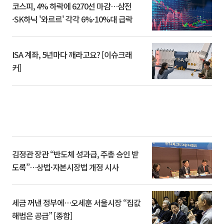
코스피, 4% 하락에 6270선 마감…삼전
·SK하닉 '와르르' 각각 6%·10%대 급락
ISA 계좌, 5년마다 깨라고요? [이슈크래
커]
김정관 장관 “반도체 성과급, 주총 승인 받
도록”…상법·자본시장법 개정 시사
세금 꺼낸 정부에…오세훈 서울시장 “집값
해법은 공급” [종합]