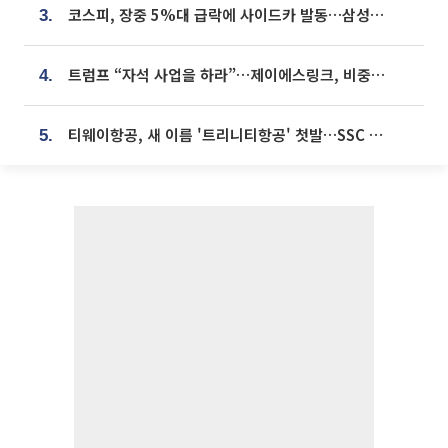
코스피, 장중 5%대 급락에 사이드카 발동…삼성·SK 동반 폭락
3.
트럼프 “자석 사업을 하라”…제이에스링크, 비중국 영구자석 공급망 구축 속도
4.
티웨이항공, 새 이름 '트리니티항공' 첫발…SSC 전략 본격화
5.