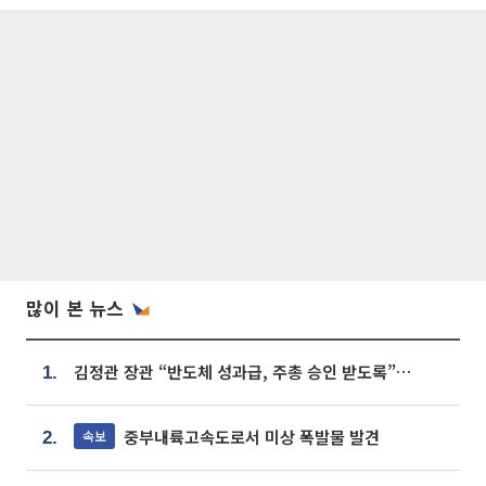
많이 본 뉴스
김정관 장관 “반도체 성과급, 주총 승인 받도록”…상법·자본시장법 개정 시사
1.
중부내륙고속도로서 미상 폭발물 발견
속보
2.