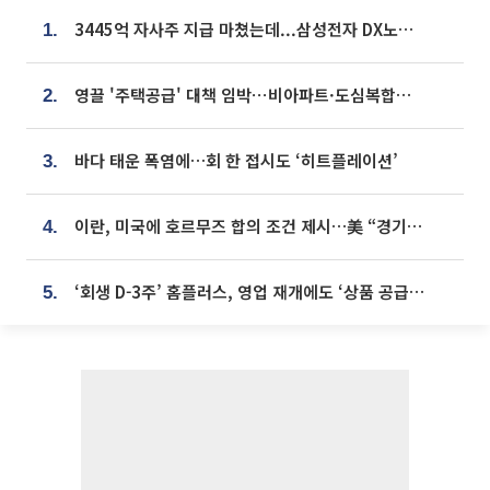
3445억 자사주 지급 마쳤는데...삼성전자 DX노조, 뒤늦은 '떼쓰기 집회'
1.
영끌 '주택공급' 대책 임박⋯비아파트·도심복합까지 총동원
2.
바다 태운 폭염에…회 한 접시도 ‘히트플레이션’
3.
이란, 미국에 호르무즈 합의 조건 제시…美 “경기 아직 안 끝나” [종합]
4.
‘회생 D-3주’ 홈플러스, 영업 재개에도 ‘상품 공급망’ 복구가 생존 관건
5.