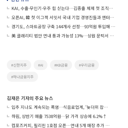
KAI, 수출·무인기·우주 힘 싣는다…김종출 체제 첫 조직개편
오픈AI, 韓 첫 이그젝 서밋서 국내 기업 경영진들과 엔터프라이즈 AI 확대 논의
경기도, 스마트공장 구축 144개사 선정…93억원 투입해 제조 DX 본격화
美 클래리티 법안 연내 통과 가능성 13%…상원 문턱서 제동
#신한지주
#AI
#KB금융
#우리금융
#하나금융지주
김재은 기자의 주요 뉴스
입추 지나도 계속되는 폭염…식음료업계, ‘늦더위 잡기’ 전력 투구
하림, 상반기 매출 7538억원…닭 가격 상승에 6.2%↑
컴포즈커피, 필리핀 1호점 오픈…연내 5개 매장 추가 출점