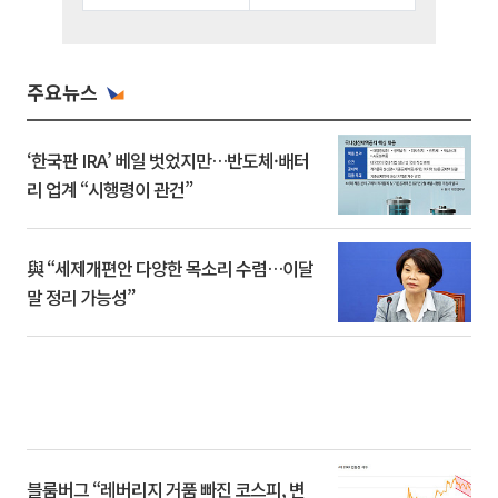
주요뉴스
‘한국판 IRA’ 베일 벗었지만…반도체·배터
리 업계 “시행령이 관건”
與 “세제개편안 다양한 목소리 수렴…이달
말 정리 가능성”
블룸버그 “레버리지 거품 빠진 코스피, 변