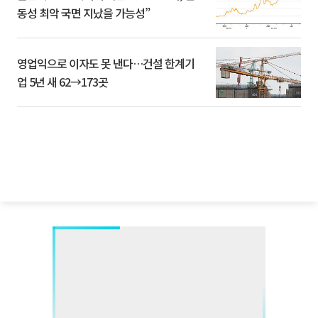
동성 최악 국면 지났을 가능성”
영업익으로 이자도 못 낸다…건설 한계기
업 5년 새 62→173곳