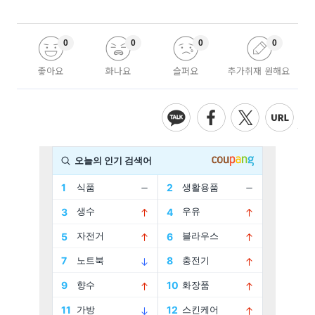
0
0
0
0
좋아요
화나요
슬퍼요
추가취재 원해요