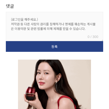
댓글
0 / 300