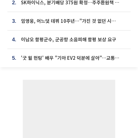
SK하이닉스, 분기배당 375원 확정…주주환원책 9월로 앞당겨 발표
2.
임영웅, 어느덧 데뷔 10주년⋯"가진 것 없던 시절, 내 앞엔 20명의 팬뿐"
3.
이남오 함평군수, 군공항 소음피해 함평 보상 요구
4.
'굿 윌 헌팅' 배우 "기아 EV2 덕분에 살아"…교통사고 후 안전성 극찬
5.