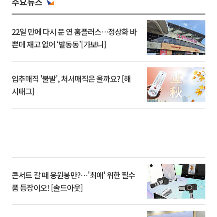
주요뉴스
22일 만에 다시 문 연 홈플러스…정상화 바
쁜데 재고 없어 ‘발동동’[가보니]
입추매직 '불발', 처서매직은 올까요? [해
시태그]
콘서트 갈 때 응원봉만?⋯'최애' 위한 필수
품 등장이오! [솔드아웃]