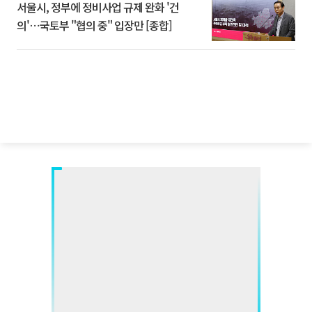
서울시, 정부에 정비사업 규제 완화 '건
의'⋯국토부 "협의 중" 입장만 [종합]