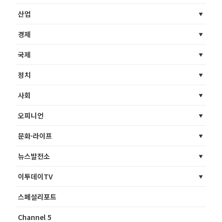
산업
경제
국제
정치
사회
오피니언
문화·라이프
뉴스발전소
이투데이TV
스페셜리포트
Channel 5