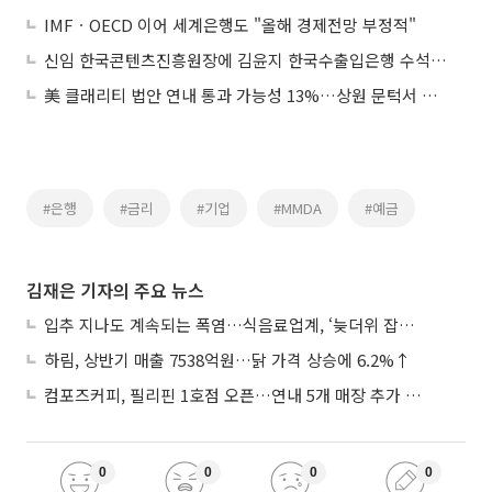
IMFㆍOECD 이어 세계은행도 "올해 경제전망 부정적"
신임 한국콘텐츠진흥원장에 김윤지 한국수출입은행 수석연구원 임명
美 클래리티 법안 연내 통과 가능성 13%…상원 문턱서 제동
#은행
#금리
#기업
#MMDA
#예금
김재은 기자의 주요 뉴스
입추 지나도 계속되는 폭염…식음료업계, ‘늦더위 잡기’ 전력 투구
하림, 상반기 매출 7538억원…닭 가격 상승에 6.2%↑
컴포즈커피, 필리핀 1호점 오픈…연내 5개 매장 추가 출점
0
0
0
0