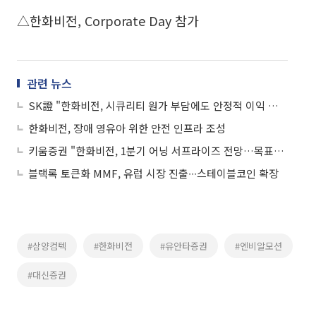
△한화비전, Corporate Day 참가
관련 뉴스
SK證 "한화비전, 시큐리티 원가 부담에도 안정적 이익 창출 지속"
한화비전, 장애 영유아 위한 안전 인프라 조성
키움증권 "한화비전, 1분기 어닝 서프라이즈 전망…목표가 12만원"
블랙록 토큰화 MMF, 유럽 시장 진출∙∙∙스테이블코인 확장
#삼양컴텍
#한화비전
#유안타증권
#엔비알모션
#대신증권