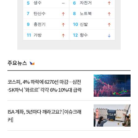
주요뉴스
코스피, 4% 하락에 6270선 마감…삼전
·SK하닉 '와르르' 각각 6%·10%대 급락
ISA 계좌, 5년마다 깨라고요? [이슈크래
커]