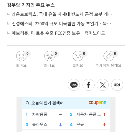
김우람 기자의 주요 뉴스
라온로보틱스, 국내 유일 차세대 반도체 공정 로봇 개발 ‘고객사 테스트 진행’
신성에스티, 2300억 규모 미국법인 가동 초읽기…북미 ESS 공략 본격화
에브리봇, 미 로봇 수출 FCC인증 보유…휴머노이드 ‘AI 두뇌’ 탑재 속도
0
0
0
0
좋아요
화나요
슬퍼요
추가취재 원해요