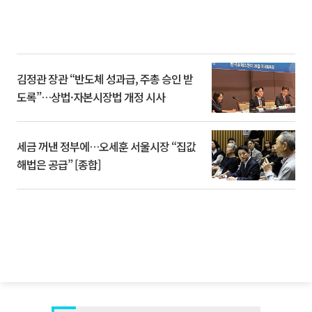
김정관 장관 “반도체 성과급, 주총 승인 받
도록”…상법·자본시장법 개정 시사
세금 꺼낸 정부에…오세훈 서울시장 “집값
해법은 공급” [종합]