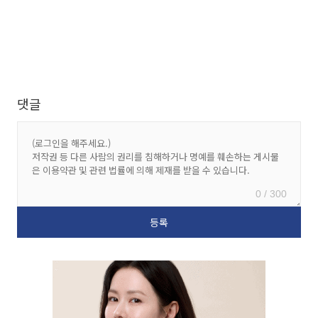
댓글
0 / 300