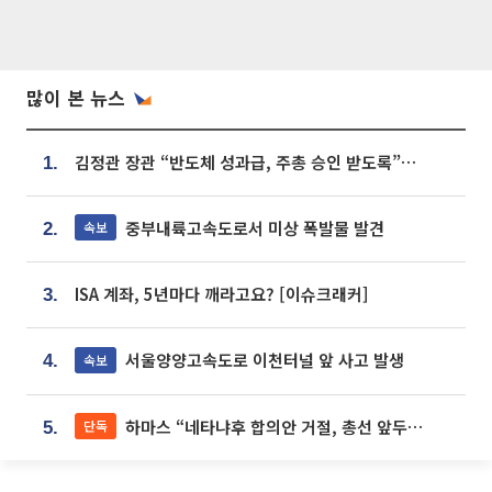
많이 본 뉴스
김정관 장관 “반도체 성과급, 주총 승인 받도록”…상법·자본시장법 개정 시사
1.
중부내륙고속도로서 미상 폭발물 발견
속보
2.
ISA 계좌, 5년마다 깨라고요? [이슈크래커]
3.
서울양양고속도로 이천터널 앞 사고 발생
속보
4.
하마스 “네타냐후 합의안 거절, 총선 앞두고 시간 끌기”
단독
5.