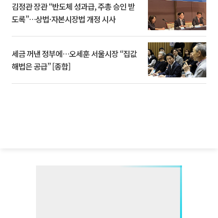
김정관 장관 “반도체 성과급, 주총 승인 받
도록”…상법·자본시장법 개정 시사
세금 꺼낸 정부에…오세훈 서울시장 “집값
해법은 공급” [종합]