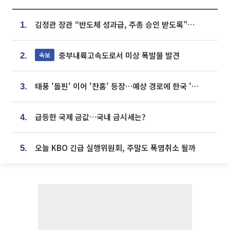
김정관 장관 “반도체 성과급, 주총 승인 받도록”…상법·자본시장법 개정 시사
1.
중부내륙고속도로서 미상 폭발물 발견
속보
2.
태풍 '돌핀' 이어 '찬홈' 등장…예상 경로에 한국 '한숨'
3.
급등한 국제 금값…국내 금시세는?
4.
오늘 KBO 긴급 실행위원회, 주말도 폭염취소 될까
5.