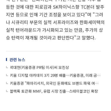
등한 것에 대한 피로감과 SK하이닉스향 TC본더 발주
지연 등으로 인해 기간 조정을 보이고 있다"며 "그러
나 시큐리티 부문의 실적 서프라이즈와 한화세미텍의
실적 턴어라운드가 가시화되고 있는 만큼, 주가의 상
승 탄력이 재개될 것이라고 판단한다"고 말했다.
관련 뉴스
곽대현(키움증권 PR팀 이사)씨 모친상
키움 디지털 아카데미 3기 29명 배출⋯키움증권, 미래 금융 인재 양성
키움증권 "파마리서치, 외국인 둔화에도 브랜드 파워 여전하지만…목표가↓"
블랙록 토큰화 MMF, 유럽 시장 진출∙∙∙스테이블코인 확장