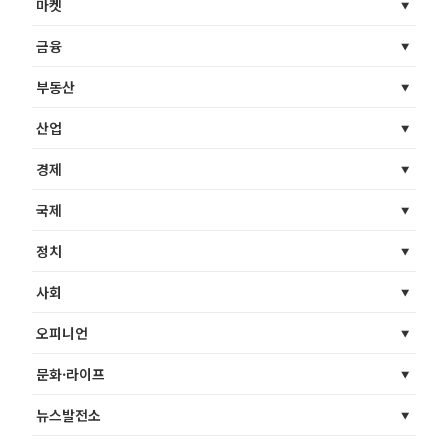
마켓
금융
부동산
산업
경제
국제
정치
사회
오피니언
문화·라이프
뉴스발전소