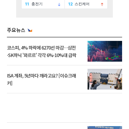
주요뉴스
코스피, 4% 하락에 6270선 마감…삼전
·SK하닉 '와르르' 각각 6%·10%대 급락
ISA 계좌, 5년마다 깨라고요? [이슈크래
커]