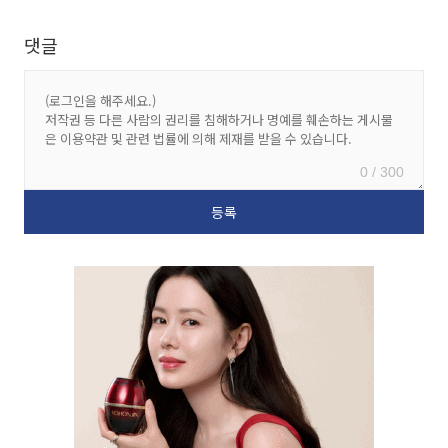
댓글
0 / 300