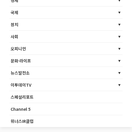
경제
국제
정치
사회
오피니언
문화·라이프
뉴스발전소
이투데이TV
스페셜리포트
Channel 5
위너스IR클럽