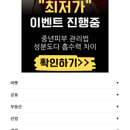
마켓
금융
부동산
산업