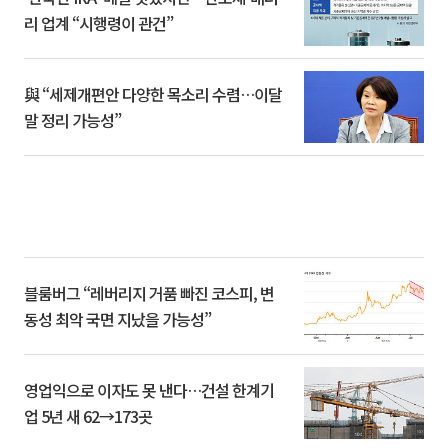
리 업계 “시행령이 관건”
與 “세제개편안 다양한 목소리 수렴…이달
말 정리 가능성”
블룸버그 “레버리지 거품 빠진 코스피, 변
동성 최악 국면 지났을 가능성”
영업익으로 이자도 못 낸다…건설 한계기
업 5년 새 62→173곳