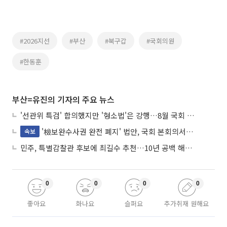
#2026지선
#부산
#북구갑
#국회의원
#한동훈
부산=유진의 기자의 주요 뉴스
'선관위 특검' 합의했지만 '형소법'은 강행…8월 국회 '입법 2차전' 예고
'檢보완수사권 완전 폐지' 법안, 국회 본회의서 민주당 주도 통과
속보
민주, 특별감찰관 후보에 최길수 추천…10년 공백 해소 속도
0
0
0
0
좋아요
화나요
슬퍼요
추가취재 원해요