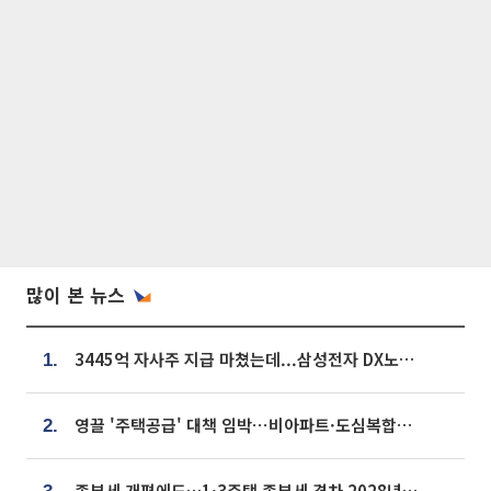
많이 본 뉴스
3445억 자사주 지급 마쳤는데...삼성전자 DX노조, 뒤늦은 '떼쓰기 집회'
1.
영끌 '주택공급' 대책 임박⋯비아파트·도심복합까지 총동원
2.
종부세 개편에도…1·3주택 종부세 격차 2028년부터 확대