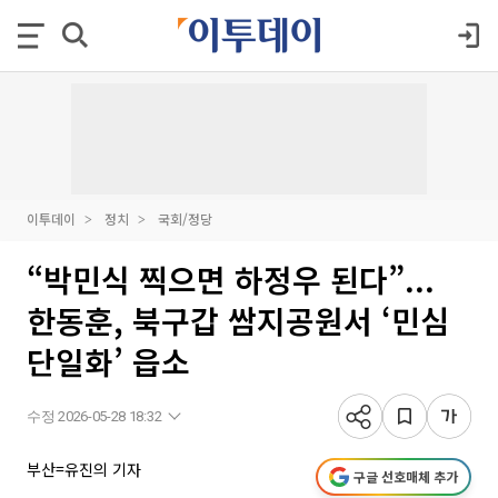
이투데이
정치
국회/정당
“박민식 찍으면 하정우 된다”...
한동훈, 북구갑 쌈지공원서 ‘민심
단일화’ 읍소
수정 2026-05-28 18:32
부산=유진의 기자
구글 선호매체 추가