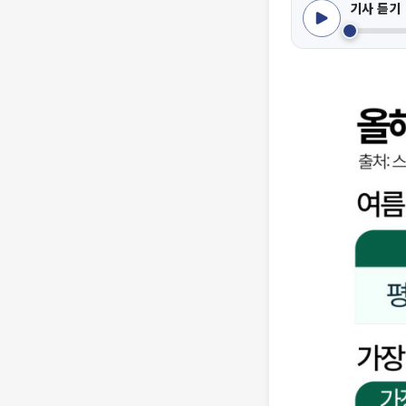
기사 듣기