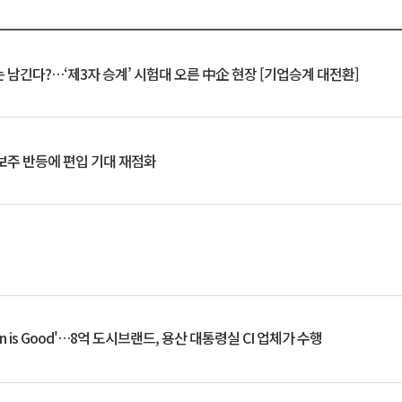
 남긴다?…‘제3자 승계’ 시험대 오른 中企 현장 [기업승계 대전환]
후보주 반등에 편입 기대 재점화
an is Good'…8억 도시브랜드, 용산 대통령실 CI 업체가 수행