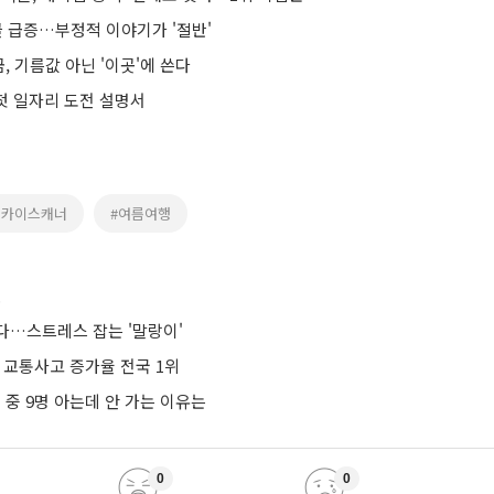
글 급증…부정적 이야기가 '절반'
 기름값 아닌 '이곳'에 쓴다
 첫 일자리 도전 설명서
스카이스캐너
#여름여행
스
다…스트레스 잡는 '말랑이'
 교통사고 증가율 전국 1위
명 중 9명 아는데 안 가는 이유는
0
0