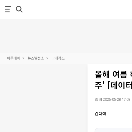
이투데이
뉴스발전소
그래픽스
올해 여름 
주' [데이
입력 2026-05-28 17:03
김다애