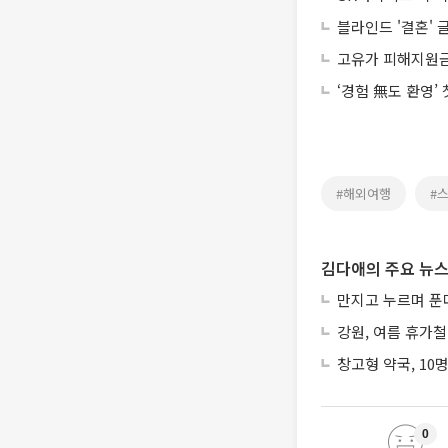
블라인드 '결혼' 
고유가 피해지원금,
‘경험 無도 환영’
#해외여행
#
김다애의 주요 뉴
만지고 누르며 푼
강원, 여름 휴가철
창고형 약국, 10
0