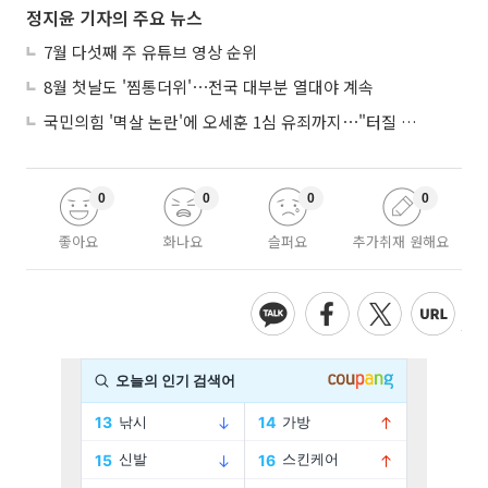
정지윤 기자의 주요 뉴스
7월 다섯째 주 유튜브 영상 순위
8월 첫날도 '찜통더위'⋯전국 대부분 열대야 계속
국민의힘 '멱살 논란'에 오세훈 1심 유죄까지⋯"터질 게 터졌다"
0
0
0
0
좋아요
화나요
슬퍼요
추가취재 원해요