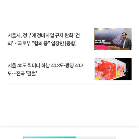
서울시, 정부에 정비사업 규제 완화 '건
의'⋯국토부 "협의 중" 입장만 [종합]
서울 40도 찍더니 하남 40.8도·광양 40.2
도…전국 '펄펄'