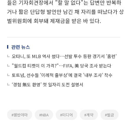
들은 기자회견장에서 "할 말 없다"는 답변만 반복하
거나 짧은 단답형 발언만 남긴 채 자리를 떠났다가 상
벌위원회에 회부돼 제재금을 받은 바 있다.
관련 뉴스
오타니, 또 MLB 역사 썼다⋯선발 투수 등판 경기서 '홈런'
"월드컵 티켓이 이 가격?"⋯FIFA, 美 당국 조사 받는다
토트넘, 선수들 '이례적 줄부상'에 결국 '내부 조사' 착수
‘경험 無도 환영’ 첫 일자리 도전 설명서
#웸반야마
#NBA
#미디어
#계약
#벌금