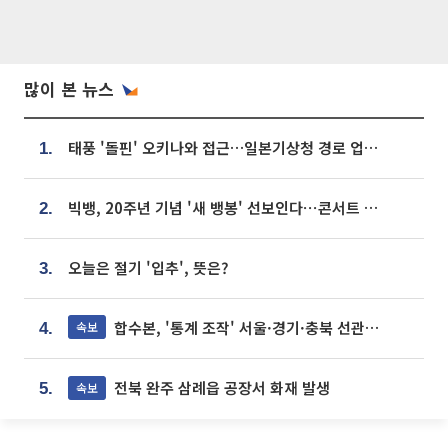
많이 본 뉴스
태풍 '돌핀' 오키나와 접근…일본기상청 경로 업데이트
1.
빅뱅, 20주년 기념 '새 뱅봉' 선보인다⋯콘서트 앞두고 팝업 개최
2.
오늘은 절기 '입추', 뜻은?
3.
합수본, '통계 조작' 서울·경기·충북 선관위 등 추가 압수수색
속보
4.
전북 완주 삼례읍 공장서 화재 발생
속보
5.