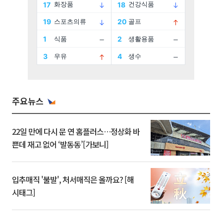
주요뉴스
22일 만에 다시 문 연 홈플러스…정상화 바
쁜데 재고 없어 ‘발동동’[가보니]
입추매직 '불발', 처서매직은 올까요? [해
시태그]