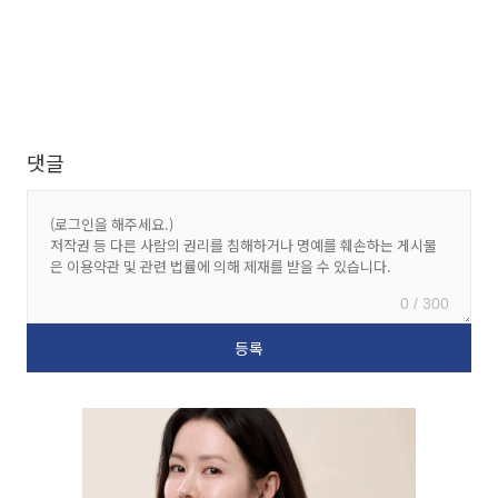
댓글
0 / 300