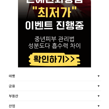
마켓
금융
부동산
산업