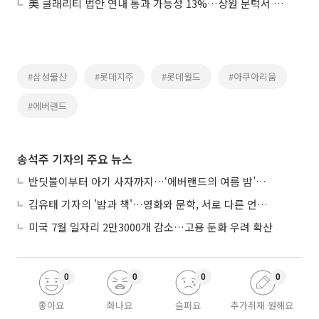
美 클래리티 법안 연내 통과 가능성 13%…상원 문턱서 제동
#삼성물산
#롯데지주
#롯데월드
#아쿠아리움
#에버랜드
송석주 기자의 주요 뉴스
반딧불이부터 아기 사자까지…‘에버랜드의 여름 밤’이 기다려지는 이유
김유태 기자의 '밤과 책'…영화와 문학, 서로 다른 언어를 읽다
미국 7월 일자리 2만3000개 감소…고용 둔화 우려 확산
0
0
0
0
좋아요
화나요
슬퍼요
추가취재 원해요