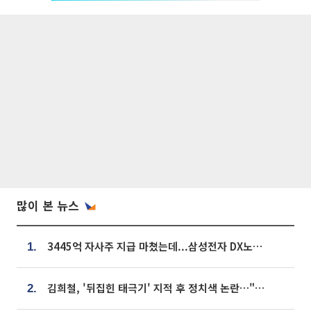
많이 본 뉴스
3445억 자사주 지급 마쳤는데...삼성전자 DX노조, 뒤늦은 '떼쓰기 집회'
1.
김희철, '뒤집힌 태극기' 지적 후 정치색 논란…"좌우 떠나 우리나라 국기"
2.