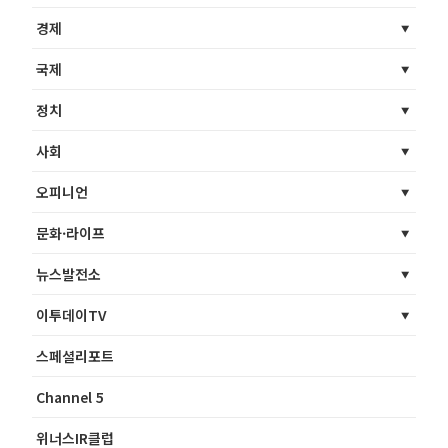
경제
국제
정치
사회
오피니언
문화·라이프
뉴스발전소
이투데이TV
스페셜리포트
Channel 5
위너스IR클럽