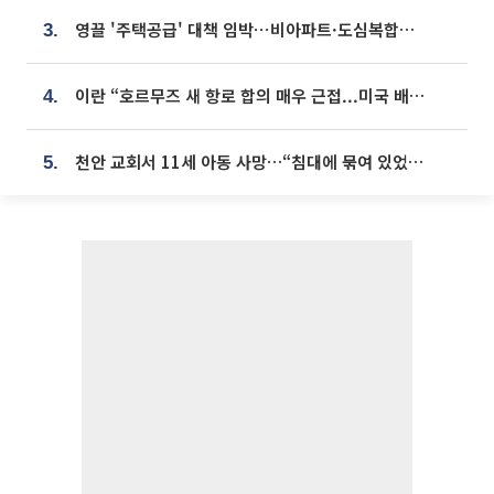
영끌 '주택공급' 대책 임박⋯비아파트·도심복합까지 총동원
3.
이란 “호르무즈 새 항로 합의 매우 근접...미국 배상 먼저”
4.
천안 교회서 11세 아동 사망…“침대에 묶여 있었다” 진술 확보
5.