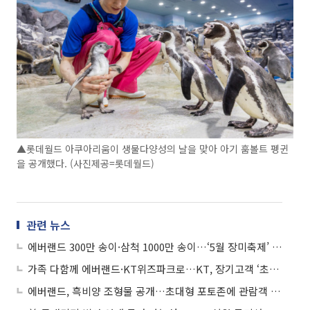
▲롯데월드 아쿠아리움이 생물다양성의 날을 맞아 아기 훔볼트 펭귄
을 공개했다. (사진제공=롯데월드)
관련 뉴스
에버랜드 300만 송이·삼척 1000만 송이…‘5월 장미축제’ 봄나들이 절정
가족 다함께 에버랜드·KT위즈파크로…KT, 장기고객 ‘초대드림’ 혜택 공개
에버랜드, 흑비양 조형물 공개…초대형 포토존에 관람객 발길