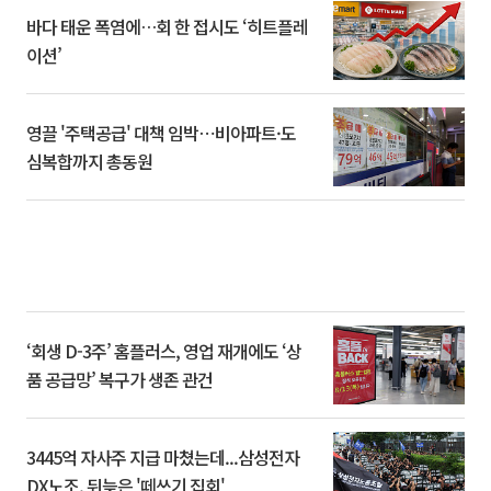
바다 태운 폭염에…회 한 접시도 ‘히트플레
이션’
영끌 '주택공급' 대책 임박⋯비아파트·도
심복합까지 총동원
‘회생 D-3주’ 홈플러스, 영업 재개에도 ‘상
품 공급망’ 복구가 생존 관건
3445억 자사주 지급 마쳤는데...삼성전자
DX노조, 뒤늦은 '떼쓰기 집회'