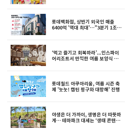
대변신
롯데백화점, 상반기 외국인 매출
6400억 '역대 최대'…"3분기 1조원
기대"
‘먹고 즐기고 회복하라’...인스파이
어리조트서 만끽한 여름 보양식 여
행[체크인 호텔]
롯데월드 아쿠아리움, 여름 시즌 축
제 '눗눗! 캡틴 핑구와 대항해' 진행
야생은 더 가까이, 생명은 더 따뜻하
게… 테마파크 대세는 ‘생태 콘텐
츠’[주말&]