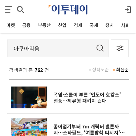
마켓
금융
부동산
산업
경제
국제
정치
사회
검색결과 총
762
건
정확도순
최신순
폭염·스콜이 부른 ‘인도어 호캉스’
열풍…체류형 패키지 뜬다
종이접기부터 7m 캐릭터 벌룬까
지…스타필드, ‘여름방학 피서지’로