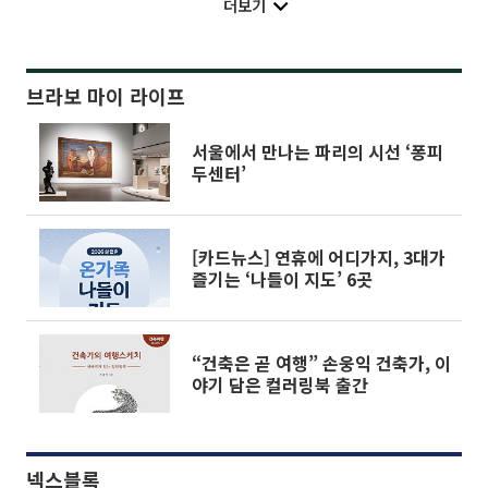
더보기
브라보 마이 라이프
서울에서 만나는 파리의 시선 ‘퐁피
두센터’
[카드뉴스] 연휴에 어디가지, 3대가
즐기는 ‘나들이 지도’ 6곳
“건축은 곧 여행” 손웅익 건축가, 이
야기 담은 컬러링북 출간
넥스블록