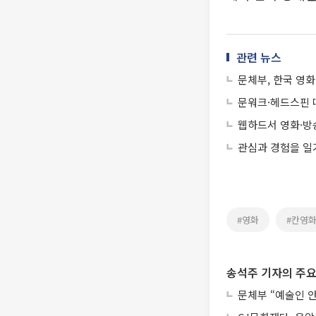
관련 뉴스
문체부, 한국 영
문워크·헤드스핀 
웹하드서 영화·방
관심과 경험을 일
#영화
#칸영
송석주 기자의 주요
문체부 “예술인 