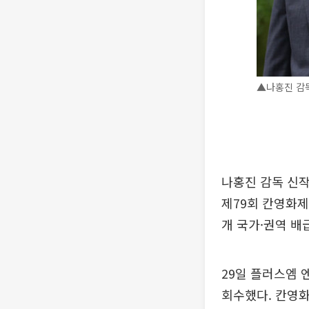
▲나홍진 감독
나홍진 감독 신작
제79회 칸영화제
개 국가·권역 배
29일 플러스엠 
회수했다. 칸영화