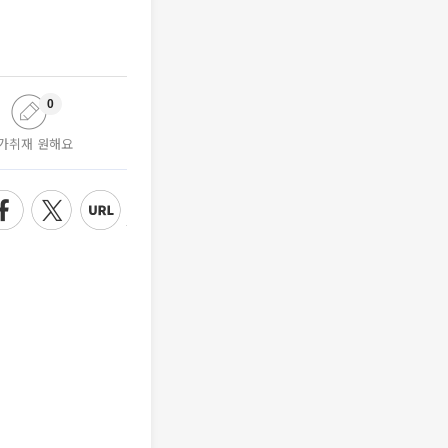
0
가취재 원해요