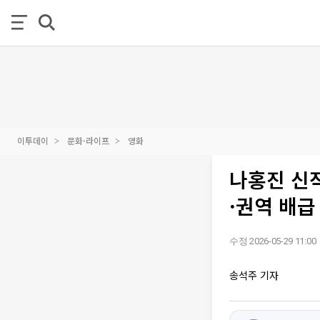
이투데이
문화·라이프
영화
나홍진 신작
·권역 배급
수정 2026-05-29 11:00
송석주 기자