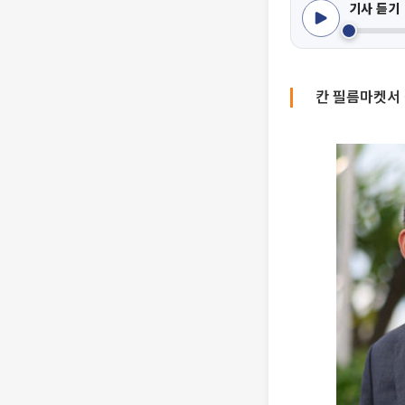
기사 듣기
칸 필름마켓서 