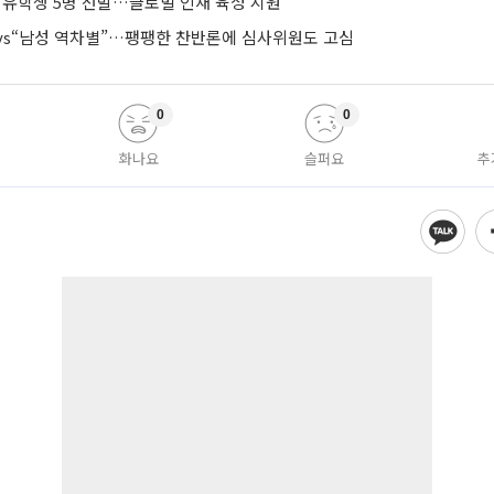
 유학생 5명 선발…글로벌 인재 육성 지원
”vs“남성 역차별”…팽팽한 찬반론에 심사위원도 고심
0
0
화나요
슬퍼요
추