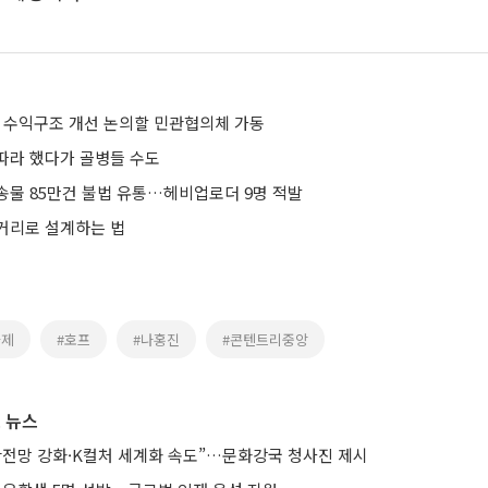
화 수익구조 개선 논의할 민관협의체 가동
따라 했다가 골병들 수도
송물 85만건 불법 유통…헤비업로더 9명 적발
거리로 설계하는 법
화제
#호프
#나홍진
#콘텐트리중앙
 뉴스
안전망 강화·K컬처 세계화 속도”…문화강국 청사진 제시