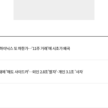
K하이닉스 또 하한가⋯‘11주 거래’에 시초가 왜곡
 '매도 사이드카'…외인 2.8조'팔자'· 개인 3.1조 '사자'