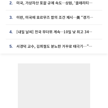
미국, 가상자산 포괄 규제 속도…상원, ‘클래리티법’ 9월 절차투표 추진
2.
이란, 미국에 호르무즈 합의 조건 제시…美 “경기 아직 안 끝나” [종합]
3.
[내일 날씨] 전국 무더위 계속…10일 낮 최고 34도 육박
4.
서경덕 교수, 김희철도 분노한 거꾸로 태극기⋯"엉터리는 아냐, 아쉬울 뿐"
5.