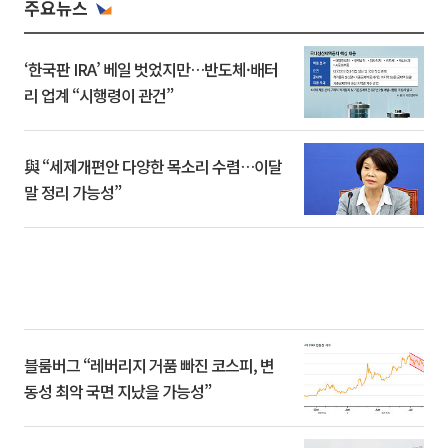
주요뉴스
‘한국판 IRA’ 베일 벗었지만…반도체·배터
리 업계 “시행령이 관건”
與 “세제개편안 다양한 목소리 수렴…이달
말 정리 가능성”
블룸버그 “레버리지 거품 빠진 코스피, 변
동성 최악 국면 지났을 가능성”