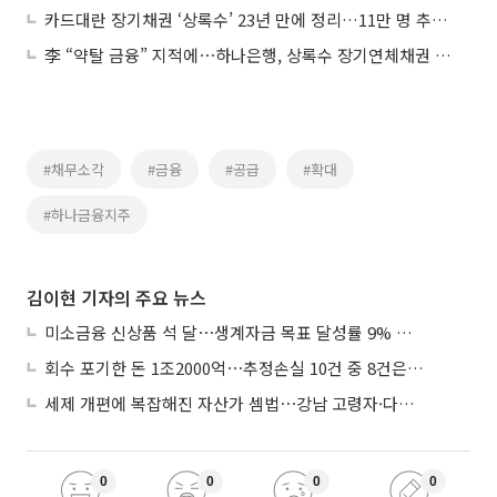
카드대란 장기채권 ‘상록수’ 23년 만에 정리…11만 명 추심 멈춘다
李 “약탈 금융” 지적에⋯하나은행, 상록수 장기연체채권 매각
#채무소각
#금융
#공급
#확대
#하나금융지주
김이현 기자의 주요 뉴스
미소금융 신상품 석 달⋯생계자금 목표 달성률 9% 그쳐
회수 포기한 돈 1조2000억⋯추정손실 10건 중 8건은 기업대출
세제 개편에 복잡해진 자산가 셈법⋯강남 고령자·다주택자 ‘자산재편 고심’
0
0
0
0