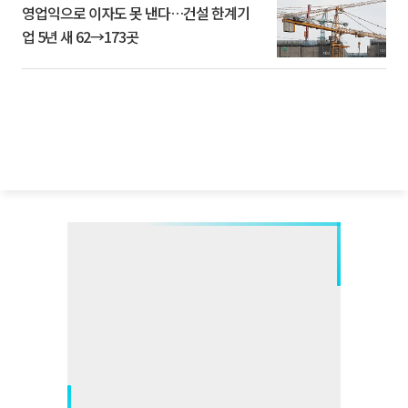
영업익으로 이자도 못 낸다…건설 한계기
업 5년 새 62→173곳