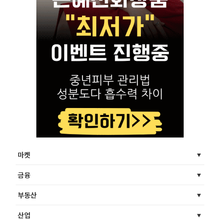
마켓
금융
부동산
산업