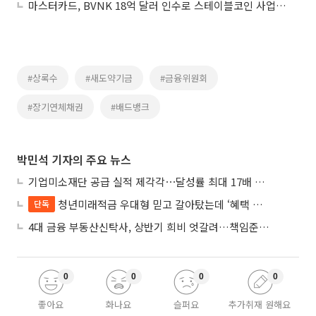
마스터카드, BVNK 18억 달러 인수로 스테이블코인 사업 본격 확장
#상록수
#새도약기금
#금융위원회
#장기연체채권
#배드뱅크
박민석 기자의 주요 뉴스
기업미소재단 공급 실적 제각각⋯달성률 최대 17배 차이
청년미래적금 우대형 믿고 갈아탔는데 ‘혜택 반토막’…심사 오류에 가입자 혼선
단독
4대 금융 부동산신탁사, 상반기 희비 엇갈려…책임준공 손실 반영 시점이 갈랐다
0
0
0
0
좋아요
화나요
슬퍼요
추가취재 원해요