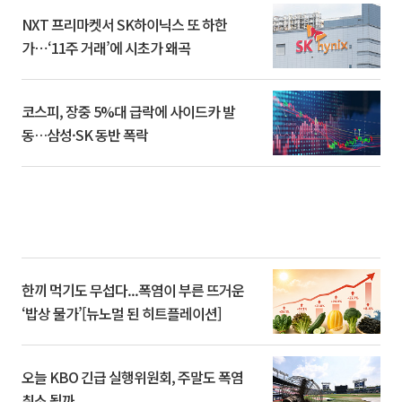
NXT 프리마켓서 SK하이닉스 또 하한
가⋯‘11주 거래’에 시초가 왜곡
코스피, 장중 5%대 급락에 사이드카 발
동…삼성·SK 동반 폭락
한끼 먹기도 무섭다...폭염이 부른 뜨거운
‘밥상 물가’[뉴노멀 된 히트플레이션]
오늘 KBO 긴급 실행위원회, 주말도 폭염
취소 될까