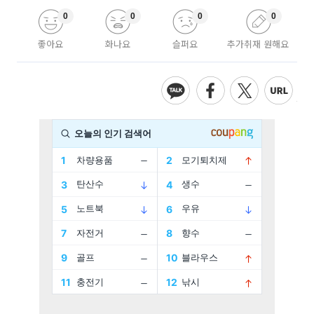
0
0
0
0
좋아요
화나요
슬퍼요
추가취재 원해요