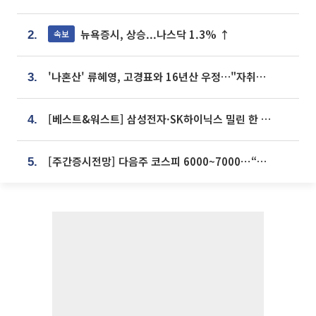
뉴욕증시, 상승...나스닥 1.3% ↑
속보
2.
'나혼산' 류혜영, 고경표와 16년산 우정…"자취방서 부모님과 마주쳐"
3.
[베스트&워스트] 삼성전자·SK하이닉스 밀린 한 주…상상인증권은 85% 급등
4.
[주간증시전망] 다음주 코스피 6000~7000⋯“外人 수급은 정책이 변수”
5.