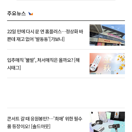
주요뉴스
22일 만에 다시 문 연 홈플러스…정상화 바
쁜데 재고 없어 ‘발동동’[가보니]
입추매직 '불발', 처서매직은 올까요? [해
시태그]
콘서트 갈 때 응원봉만?⋯'최애' 위한 필수
품 등장이오! [솔드아웃]