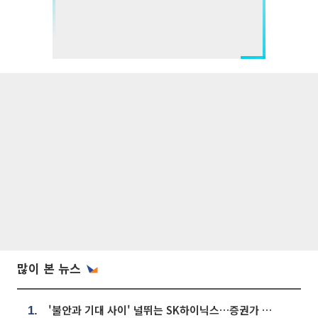
많이 본 뉴스
'불안과 기대 사이' 널뛰는 SK하이닉스…증권가 "HBM4·LTA 기반 펀터멘털 견고"
1.