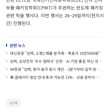
부품·패키징학회(CPMT)가 주관하는 반도체 패키징
관련 학술 행사다. 이번 행사는 26~29일까지(현지시
간) 진행된다.
관련 뉴스
대신증권 "심텍, 소캠2 매출 본격화…목표가 10만5000원"
심텍, 삼성전자 ‘우수 협력사’ 선정…AI 기반 품질 혁신 성과 인정
iM증권 “심텍, 판가·원가 동시 개선…2분기부터 실적 반등 목표가 ↑”
美 클래리티 법안 연내 통과 가능성 13%…상원 문턱서 제동
#심텍