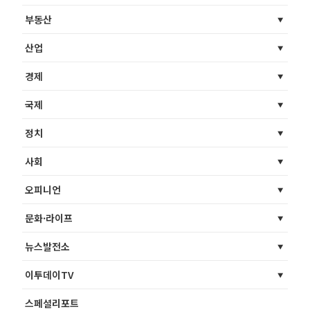
부동산
산업
경제
국제
정치
사회
오피니언
문화·라이프
뉴스발전소
이투데이TV
스페셜리포트