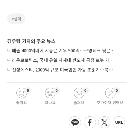
#심텍
김우람 기자의 주요 뉴스
매출 4000억대에 시총은 겨우 500억…구영테크 낮은 몸값에 저가 승계 마무리
라온로보틱스, 국내 유일 차세대 반도체 공정 로봇 개발 ‘고객사 테스트 진행’
신성에스티, 2300억 규모 미국법인 가동 초읽기…북미 ESS 공략 본격화
0
0
0
0
좋아요
화나요
슬퍼요
추가취재 원해요