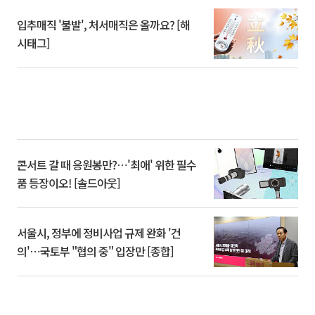
입추매직 '불발', 처서매직은 올까요? [해
시태그]
콘서트 갈 때 응원봉만?⋯'최애' 위한 필수
품 등장이오! [솔드아웃]
서울시, 정부에 정비사업 규제 완화 '건
의'⋯국토부 "협의 중" 입장만 [종합]