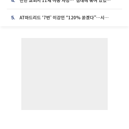
천안 교회서 11세 아동 사망…“침대에 묶여 있었다” 진술 확보
4.
AT마드리드 ‘7번’ 이강인 “120% 쏟겠다”⋯시메오네 감독 “필요한 선수”
5.