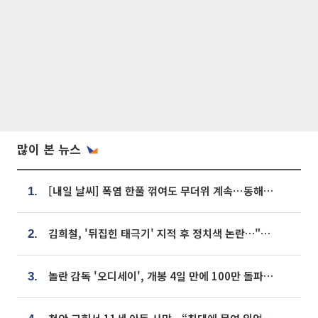
많이 본 뉴스
[내일 날씨] 폭염 한풀 꺾여도 무더위 계속⋯동해안 이틀 연속 비
1.
김희철, '뒤집힌 태극기' 지적 후 정치색 논란…"좌우 떠나 우리나라 국기"
2.
놀란 감독 '오디세이', 개봉 4일 만에 100만 돌파⋯'왕사남' 보다 빠르다
3.