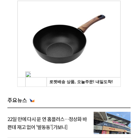
주요뉴스
22일 만에 다시 문 연 홈플러스…정상화 바
쁜데 재고 없어 ‘발동동’[가보니]