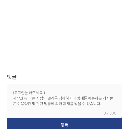
댓글
0 / 300