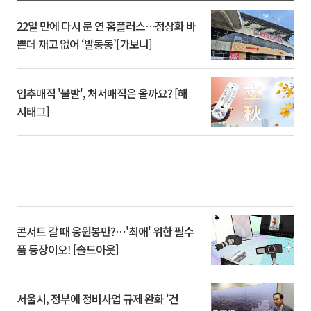
22일 만에 다시 문 연 홈플러스…정상화 바
쁜데 재고 없어 ‘발동동’[가보니]
입추매직 '불발', 처서매직은 올까요? [해
시태그]
콘서트 갈 때 응원봉만?⋯'최애' 위한 필수
품 등장이오! [솔드아웃]
서울시, 정부에 정비사업 규제 완화 '건