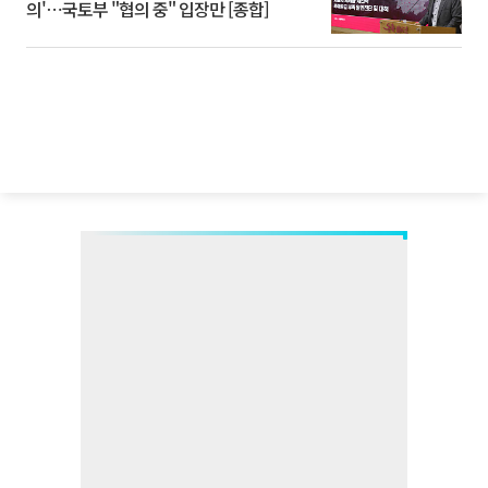
의'⋯국토부 "협의 중" 입장만 [종합]