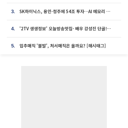
SK하이닉스, 용인·청주에 54조 투자…AI 메모리 생산기지 키운다
3.
'2TV 생생정보' 오늘방송맛집- 배우 강성진 단골! 쌀국수ㆍ푸팟퐁 커리 맛집 '블○○○'
4.
입추매직 '불발', 처서매직은 올까요? [해시태그]
5.