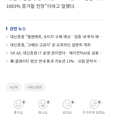
1083% 증가할 전망"이라고 말했다.
관련 뉴스
대신증권 "엘앤에프, 숏티지 수혜 예상…업종 내 투자 매력 지속될 것"
대신증권, '고배당·고금리' 온·오프라인 설명회 개최
SK AX, 대신증권 IT 운영 관리한다…에이전틱AI로 금융인프라 운영 혁신
美 클래리티 법안 연내 통과 가능성 13%…상원 문턱서 제동
#심텍
#대신증권
0
0
0
0
좋아요
화나요
슬퍼요
추가취재 원해요