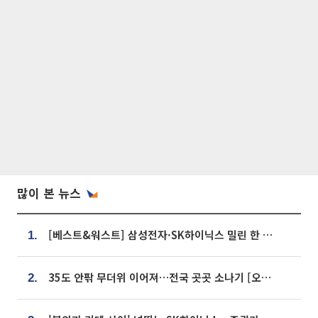
많이 본 뉴스
[베스트&워스트] 삼성전자·SK하이닉스 밀린 한 주…상상인증권은 85% 급등
1.
35도 안팎 무더위 이어져…전국 곳곳 소나기 [오늘 날씨]
2.