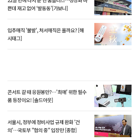
쁜데 재고 없어 ‘발동동’[가보니]
입추매직 '불발', 처서매직은 올까요? [해
시태그]
콘서트 갈 때 응원봉만?⋯'최애' 위한 필수
품 등장이오! [솔드아웃]
서울시, 정부에 정비사업 규제 완화 '건
의'⋯국토부 "협의 중" 입장만 [종합]