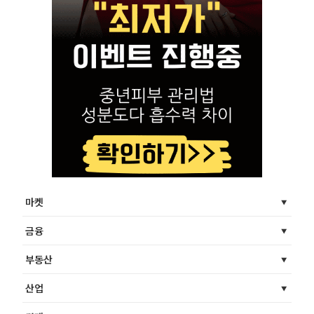
마켓
금융
부동산
산업