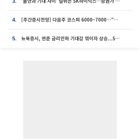
'불안과 기대 사이' 널뛰는 SK하이닉스…증권가 "HBM4·LTA 기반 펀터멘털 견고"
3.
[주간증시전망] 다음주 코스피 6000~7000⋯“外人 수급은 정책이 변수”
4.
뉴욕증시, 연준 금리인하 기대감 꺾이자 상승...S&P500 사상 최고치 [종합]
5.