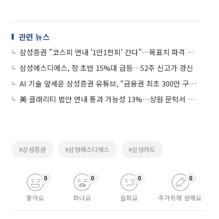
관련 뉴스
삼성증권 "코스피 연내 '1만1천피' 간다"…목표치 파격 상향
삼성에스디에스, 장 초반 15%대 급등…52주 신고가 경신
AI 기술 앞세운 삼성증권 유튜브, “금융권 최초 300만 구독자 돌파”
美 클래리티 법안 연내 통과 가능성 13%…상원 문턱서 제동
#삼성증권
#삼성에스디에스
#삼성카드
0
0
0
0
좋아요
화나요
슬퍼요
추가취재 원해요