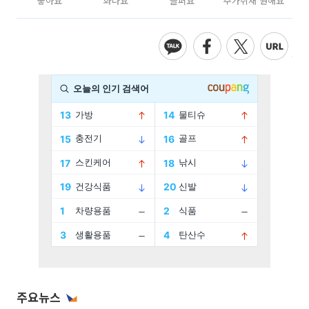
좋아요
화나요
슬퍼요
추가취재 원해요
주요뉴스