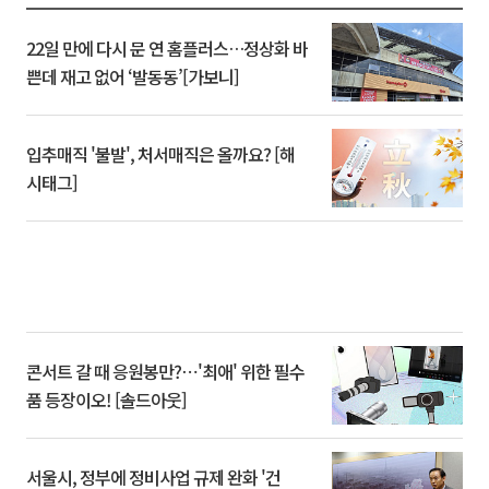
22일 만에 다시 문 연 홈플러스…정상화 바
쁜데 재고 없어 ‘발동동’[가보니]
입추매직 '불발', 처서매직은 올까요? [해
시태그]
콘서트 갈 때 응원봉만?⋯'최애' 위한 필수
품 등장이오! [솔드아웃]
서울시, 정부에 정비사업 규제 완화 '건