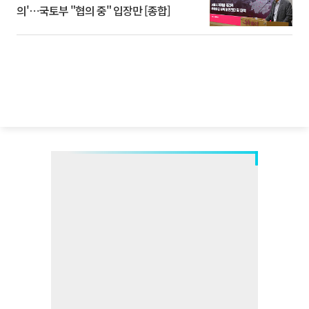
의'⋯국토부 "협의 중" 입장만 [종합]