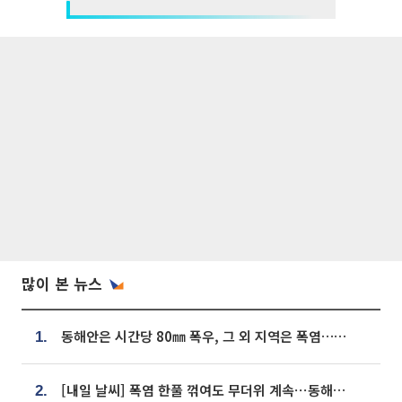
많이 본 뉴스
동해안은 시간당 80㎜ 폭우, 그 외 지역은 폭염…‘극과 극 날씨’
1.
[내일 날씨] 폭염 한풀 꺾여도 무더위 계속⋯동해안 이틀 연속 비
2.