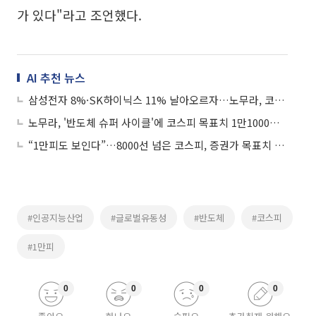
가 있다"라고 조언했다.
AI 추천 뉴스
삼성전자 8%·SK하이닉스 11% 날아오르자…노무라, 코스피 목표치 '1만1000' 파격 상향
노무라, '반도체 슈퍼 사이클'에 코스피 목표치 1만1000으로 상향
“1만피도 보인다”…8000선 넘은 코스피, 증권가 목표치 줄상향
#인공지능산업
#글로벌유동성
#반도체
#코스피
#1만피
0
0
0
0