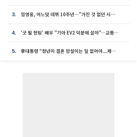
임영웅, 어느덧 데뷔 10주년⋯"가진 것 없던 시절, 내 앞엔 20명의 팬뿐"
3.
'굿 윌 헌팅' 배우 "기아 EV2 덕분에 살아"…교통사고 후 안전성 극찬
4.
李대통령 “청년이 결혼 망설이는 일 없어야...제도상 불이익 조사”
5.