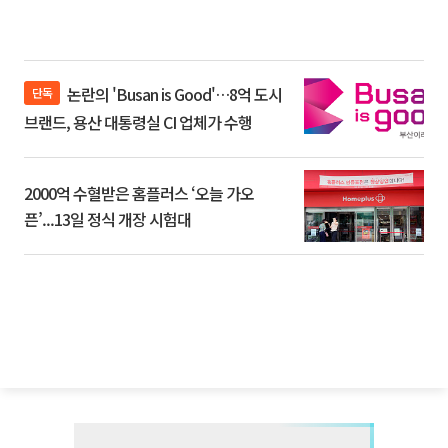
논란의 'Busan is Good'…8억 도시
단독
브랜드, 용산 대통령실 CI 업체가 수행
2000억 수혈받은 홈플러스 ‘오늘 가오
픈’...13일 정식 개장 시험대