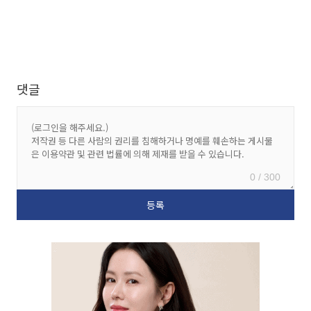
댓글
0 / 300