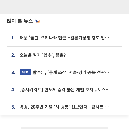
많이 본 뉴스
태풍 '돌핀' 오키나와 접근…일본기상청 경로 업데이트
1.
오늘은 절기 '입추', 뜻은?
2.
합수본, '통계 조작' 서울·경기·충북 선관위 등 추가 압수수색
속보
3.
[증시키워드] 반도체 충격 뚫은 개별 호재...포스코퓨처엠·에코프로·한화솔루션 '눈길'
4.
빅뱅, 20주년 기념 '새 뱅봉' 선보인다⋯콘서트 앞두고 팝업 개최
5.