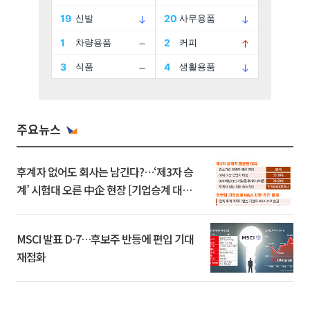
주요뉴스
후계자 없어도 회사는 남긴다?…‘제3자 승
계’ 시험대 오른 中企 현장 [기업승계 대전
환]
MSCI 발표 D-7…후보주 반등에 편입 기대
재점화