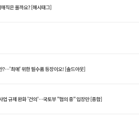
서매직은 올까요? [해시태그]
?⋯'최애' 위한 필수품 등장이오! [솔드아웃]
업 규제 완화 '건의'⋯국토부 "협의 중" 입장만 [종합]