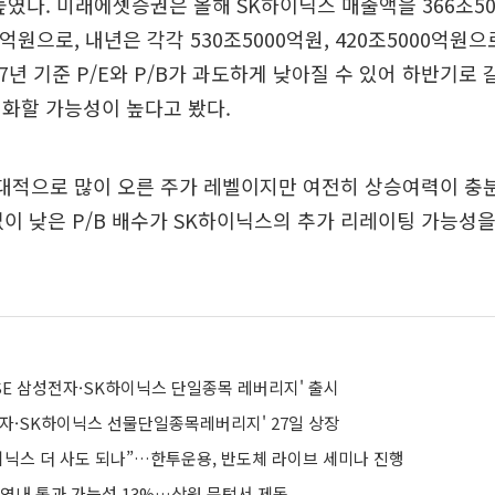
높였다. 미래에셋증권은 올해 SK하이닉스 매출액을 366조50
0억원으로, 내년은 각각 530조5000억원, 420조5000억원
27년 기준 P/E와 P/B가 과도하게 낮아질 수 있어 하반기로
화할 가능성이 높다고 봤다.
대적으로 많이 오른 주가 레벨이지만 여전히 상승여력이 충
없이 낮은 P/B 배수가 SK하이닉스의 추가 리레이팅 가능성
ISE 삼성전자·SK하이닉스 단일종목 레버리지' 출시
전자·SK하이닉스 선물단일종목레버리지' 27일 상장
이닉스 더 사도 되나”…한투운용, 반도체 라이브 세미나 진행
 연내 통과 가능성 13%…상원 문턱서 제동