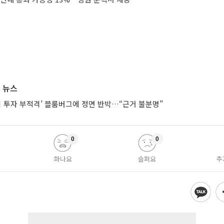
 뉴스
시 투자 부적격’ 블룸버그에 정면 반박…“근거 불분명”
0
0
화나요
슬퍼요
추