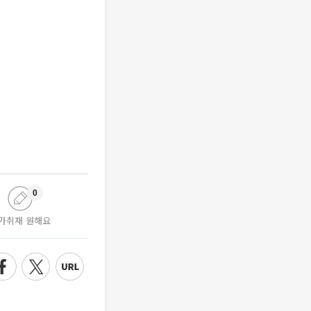
0
가취재 원해요