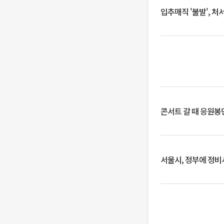
입추매직 '불발', 처
콘서트 갈 때 응원봉만
서울시, 정부에 정비사