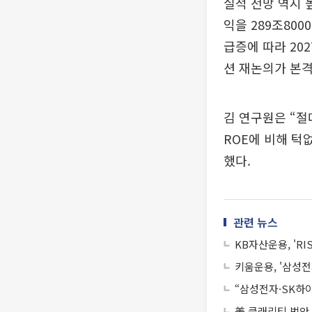
실적 전망 역시 
익을 289조800
급증에 따라 20
션 재논의가 본격
김 연구원은 “절
ROE에 비해 턱
했다.
관련 뉴스
KB자산운용, 'R
키움운용, '삼성
“삼성전자·SK하
美 클래리티 법안