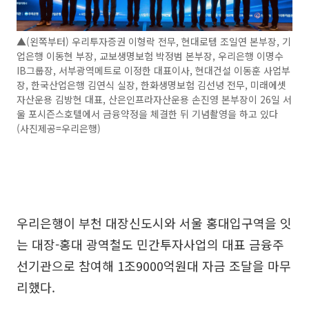
▲(왼쪽부터) 우리투자증권 이형락 전무, 현대로템 조일연 본부장, 기
업은행 이동현 부장, 교보생명보험 박정범 본부장, 우리은행 이명수
IB그룹장, 서부광역메트로 이정한 대표이사, 현대건설 이동훈 사업부
장, 한국산업은행 김연식 실장, 한화생명보험 김선녕 전무, 미래에셋
자산운용 김방현 대표, 산은인프라자산운용 손진영 본부장이 26일 서
울 포시즌스호텔에서 금융약정을 체결한 뒤 기념촬영을 하고 있다
(사진제공=우리은행)
우리은행이 부천 대장신도시와 서울 홍대입구역을 잇
는 대장-홍대 광역철도 민간투자사업의 대표 금융주
선기관으로 참여해 1조9000억원대 자금 조달을 마무
리했다.