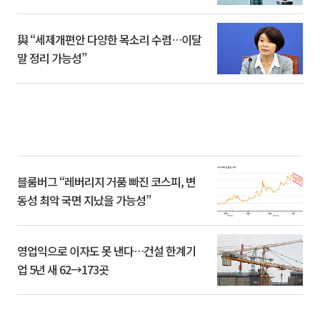
與 “세제개편안 다양한 목소리 수렴…이달
말 정리 가능성”
블룸버그 “레버리지 거품 빠진 코스피, 변
동성 최악 국면 지났을 가능성”
영업익으로 이자도 못 낸다…건설 한계기
업 5년 새 62→173곳