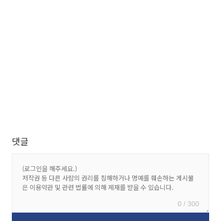
댓글
0 / 300