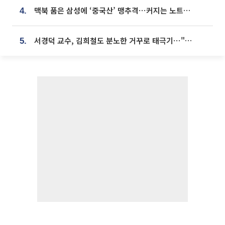
맥북 품은 삼성에 ‘중국산’ 맹추격⋯커지는 노트북 OLED 시장
4.
서경덕 교수, 김희철도 분노한 거꾸로 태극기⋯"엉터리는 아냐, 아쉬울 뿐"
5.