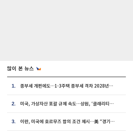
많이 본 뉴스
종부세 개편에도…1·3주택 종부세 격차 2028년부터 확대
1.
미국, 가상자산 포괄 규제 속도…상원, ‘클래리티법’ 9월 절차투표 추진
2.
이란, 미국에 호르무즈 합의 조건 제시…美 “경기 아직 안 끝나” [종합]
3.