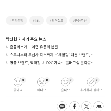
#우리은행
#BTL
#광역철도
#금융주선
박선현 기자의 주요 뉴스
홈플러스가 보여준 유통의 본질
스투시부터 무신사 킥스까지…‘체험형’ 패션 브랜드, 잇단 제주행
명품 브랜드, 백화점 밖 D2C 가속…‘플래그십·문화공간’ 전략 눈길
0
0
0
0
좋아요
화나요
슬퍼요
추가취재 원해요