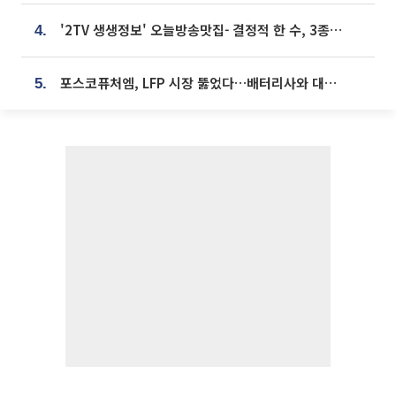
'2TV 생생정보' 오늘방송맛집- 결정적 한 수, 3종 메밀면! 메밀 소바 맛집 '의○○○○'
4.
포스코퓨처엠, LFP 시장 뚫었다…배터리사와 대규모 장기 공급 합의
5.