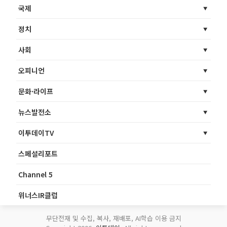
국제
정치
사회
오피니언
문화·라이프
뉴스발전소
이투데이TV
스페셜리포트
Channel 5
위너스IR클럽
무단전재 및 수집, 복사, 재배포, AI학습 이용 금지