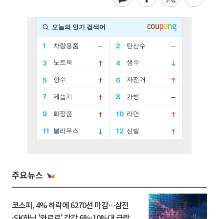
주요뉴스
코스피, 4% 하락에 6270선 마감…삼전
·SK하닉 '와르르' 각각 6%·10%대 급락