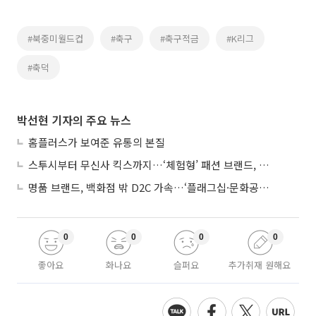
#북중미월드컵
#축구
#축구적금
#K리그
#축덕
박선현 기자의 주요 뉴스
홈플러스가 보여준 유통의 본질
스투시부터 무신사 킥스까지…‘체험형’ 패션 브랜드, 잇단 제주행
명품 브랜드, 백화점 밖 D2C 가속…‘플래그십·문화공간’ 전략 눈길
0
0
0
0
좋아요
화나요
슬퍼요
추가취재 원해요