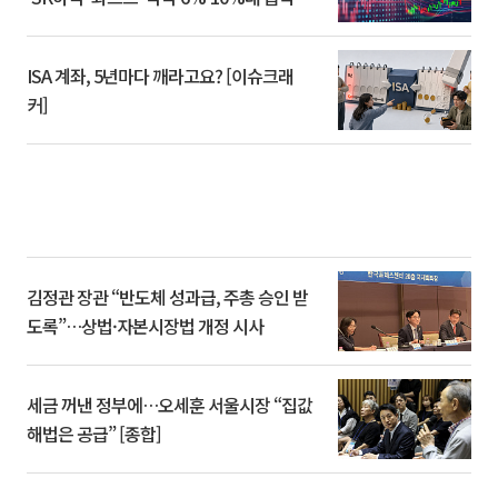
ISA 계좌, 5년마다 깨라고요? [이슈크래
커]
김정관 장관 “반도체 성과급, 주총 승인 받
도록”…상법·자본시장법 개정 시사
세금 꺼낸 정부에…오세훈 서울시장 “집값
해법은 공급” [종합]