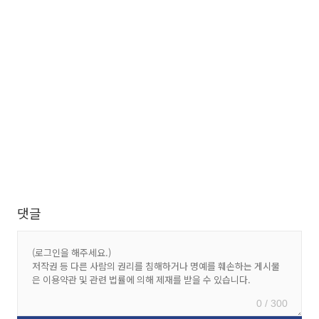
댓글
0 / 300