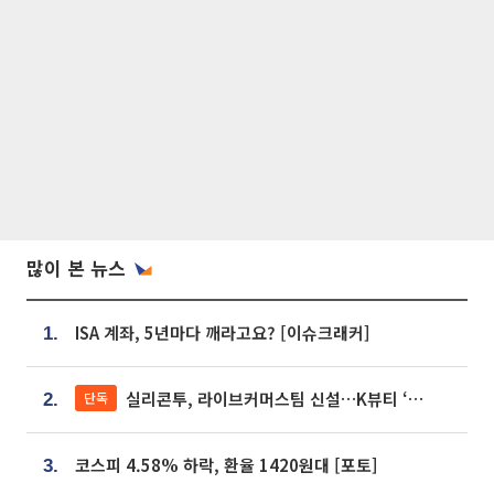
많이 본 뉴스
ISA 계좌, 5년마다 깨라고요? [이슈크래커]
1.
실리콘투, 라이브커머스팀 신설…K뷰티 ‘글로벌 판매망’ 확대[K뷰티 라방戰]
단독
2.
코스피 4.58% 하락, 환율 1420원대 [포토]
3.