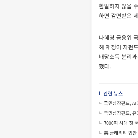
활발하지 않을 수
하면 감면받은 세
나혜영 금융위 
해 재정이 자펀드
배당소득 분리과세
했다.
관련 뉴스
국민성장펀드, AI
국민성장펀드, 유
7000피 시대 첫
美 클래리티 법안