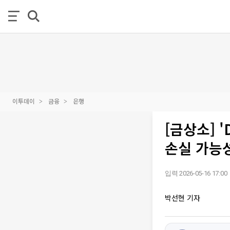
이투데이
금융
은행
[금상소] 
손실 가능
입력 2026-05-16 17:00
박선현 기자