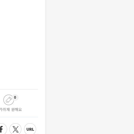
0
가취재 원해요