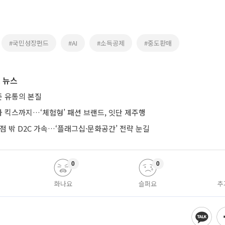
#국민성장펀드
#AI
#소득공제
#중도환매
 뉴스
 유통의 본질
 킥스까지…‘체험형’ 패션 브랜드, 잇단 제주행
점 밖 D2C 가속…‘플래그십·문화공간’ 전략 눈길
0
0
화나요
슬퍼요
추