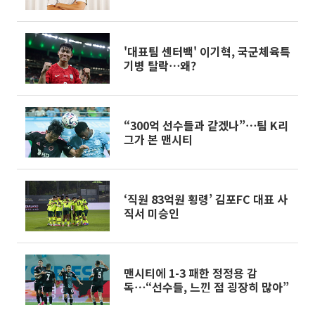
터뷰]
'대표팀 센터백' 이기혁, 국군체육특
기병 탈락⋯왜?
“300억 선수들과 같겠나”⋯팀 K리
그가 본 맨시티
‘직원 83억원 횡령’ 김포FC 대표 사
직서 미승인
맨시티에 1-3 패한 정정용 감
독⋯“선수들, 느낀 점 굉장히 많아”