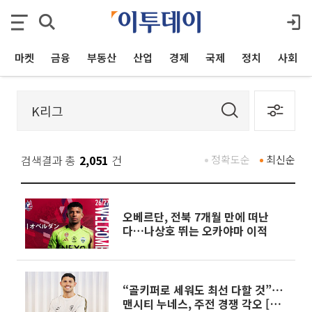
마켓
금융
부동산
산업
경제
국제
정치
사회
검색결과 총
2,051
건
정확도순
최신순
오베르단, 전북 7개월 만에 떠난
다…나상호 뛰는 오카야마 이적
“골키퍼로 세워도 최선 다할 것”⋯
맨시티 누네스, 주전 경쟁 각오 [인