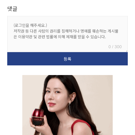
댓글
0 / 300