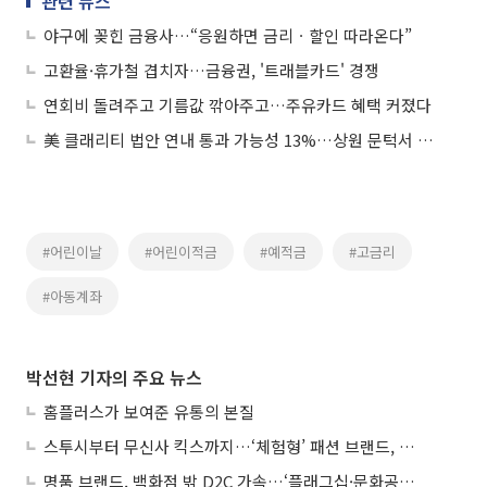
관련 뉴스
야구에 꽂힌 금융사…“응원하면 금리ㆍ할인 따라온다”
고환율·휴가철 겹치자…금융권, '트래블카드' 경쟁
연회비 돌려주고 기름값 깎아주고…주유카드 혜택 커졌다
美 클래리티 법안 연내 통과 가능성 13%…상원 문턱서 제동
#어린이날
#어린이적금
#예적금
#고금리
#아동계좌
박선현 기자의 주요 뉴스
홈플러스가 보여준 유통의 본질
스투시부터 무신사 킥스까지…‘체험형’ 패션 브랜드, 잇단 제주행
명품 브랜드, 백화점 밖 D2C 가속…‘플래그십·문화공간’ 전략 눈길