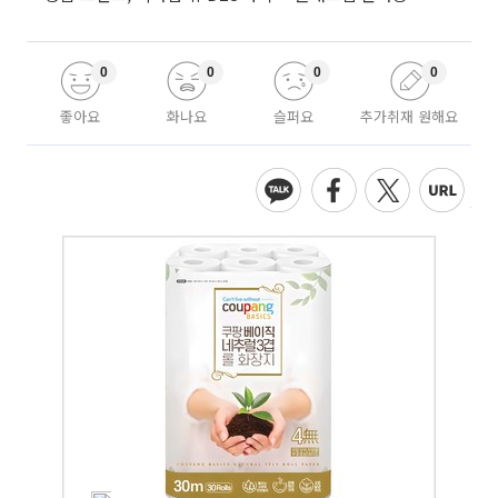
0
0
0
0
좋아요
화나요
슬퍼요
추가취재 원해요