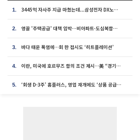
3445억 자사주 지급 마쳤는데...삼성전자 DX노조, 뒤늦은 '떼쓰기 집회'
1.
영끌 '주택공급' 대책 임박⋯비아파트·도심복합까지 총동원
2.
바다 태운 폭염에…회 한 접시도 ‘히트플레이션’
3.
이란, 미국에 호르무즈 합의 조건 제시…美 “경기 아직 안 끝나” [종합]
4.
‘회생 D-3주’ 홈플러스, 영업 재개에도 ‘상품 공급망’ 복구가 생존 관건
5.