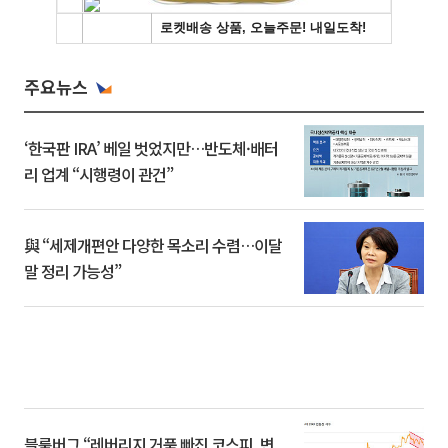
주요뉴스
‘한국판 IRA’ 베일 벗었지만…반도체·배터
리 업계 “시행령이 관건”
與 “세제개편안 다양한 목소리 수렴…이달
말 정리 가능성”
블룸버그 “레버리지 거품 빠진 코스피, 변