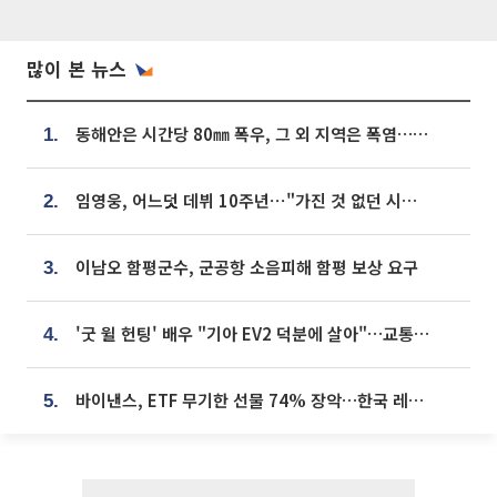
많이 본 뉴스
동해안은 시간당 80㎜ 폭우, 그 외 지역은 폭염…‘극과 극 날씨’
1.
임영웅, 어느덧 데뷔 10주년⋯"가진 것 없던 시절, 내 앞엔 20명의 팬뿐"
2.
이남오 함평군수, 군공항 소음피해 함평 보상 요구
3.
'굿 윌 헌팅' 배우 "기아 EV2 덕분에 살아"…교통사고 후 안전성 극찬
4.
바이낸스, ETF 무기한 선물 74% 장악…한국 레버리지 ETF 거래 급증 [e가상자산]
5.