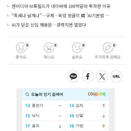
엔비디아·브룩필드가 네이버에 100억달러 투자한 이유
“족쇄냐 날개냐”…규제ㆍ육성 쌍끌이 韓 ‘AI기본법 개정안’ 오늘 시행
AI가 닫은 신입 채용문…경력직엔 열었다
0
0
0
0
좋아요
화나요
슬퍼요
추가취재 원해요