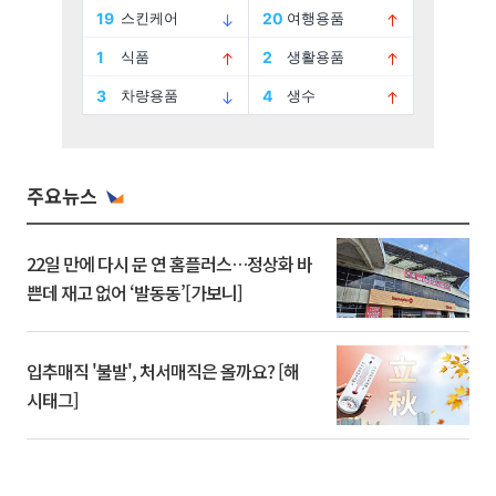
주요뉴스
22일 만에 다시 문 연 홈플러스…정상화 바
쁜데 재고 없어 ‘발동동’[가보니]
입추매직 '불발', 처서매직은 올까요? [해
시태그]