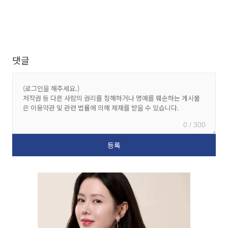
댓글
0 / 300