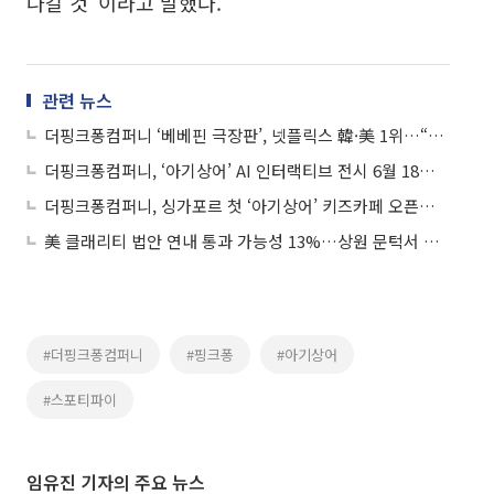
나갈 것”이라고 말했다.
관련 뉴스
더핑크퐁컴퍼니 ‘베베핀 극장판’, 넷플릭스 韓·美 1위…“시즌5 공개해 글로벌 IP 파워↑”
더핑크퐁컴퍼니, ‘아기상어’ AI 인터랙티브 전시 6월 18일 개막…얼리버드 티켓 오픈
더핑크퐁컴퍼니, 싱가포르 첫 ‘아기상어’ 키즈카페 오픈… 동남아 오프라인 거점 구축 본격화
美 클래리티 법안 연내 통과 가능성 13%…상원 문턱서 제동
#더핑크퐁컴퍼니
#핑크퐁
#아기상어
#스포티파이
임유진 기자의 주요 뉴스