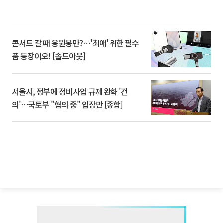
콘서트 갈 때 응원봉만?⋯'최애' 위한 필수
품 등장이오! [솔드아웃]
서울시, 정부에 정비사업 규제 완화 '건
의'⋯국토부 "협의 중" 입장만 [종합]