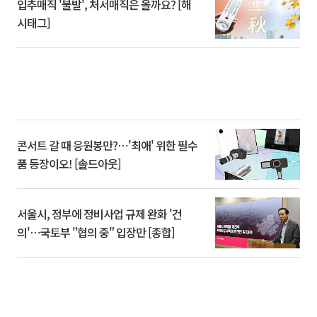
입추매직 '불발', 처서매직은 올까요? [해
시태그]
콘서트 갈 때 응원봉만?⋯'최애' 위한 필수
품 등장이오! [솔드아웃]
서울시, 정부에 정비사업 규제 완화 '건
의'⋯국토부 "협의 중" 입장만 [종합]