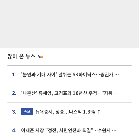
많이 본 뉴스
'불안과 기대 사이' 널뛰는 SK하이닉스…증권가 "HBM4·LTA 기반 펀터멘털 견고"
1.
'나혼산' 류혜영, 고경표와 16년산 우정…"자취방서 부모님과 마주쳐"
2.
뉴욕증시, 상승...나스닥 1.3% ↑
속보
3.
이재준 시장 "정전, 시민안전과 직결"…수원시 비상대응체계 가동
4.