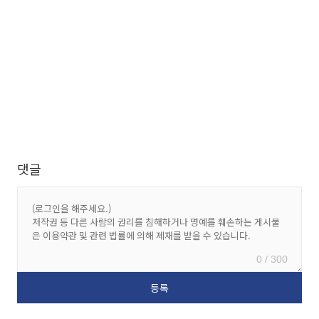
댓글
0 / 300