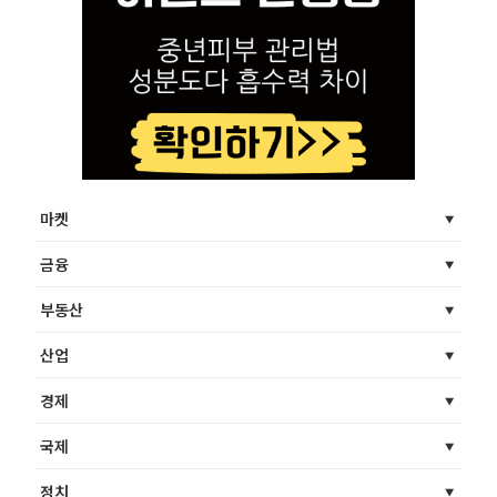
마켓
금융
부동산
산업
경제
국제
정치