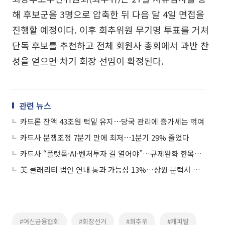
해 후보군을 3명으로 압축한 뒤 다음 달 4일 면접을
진행할 예정이다. 이후 회추위원 무기명 투표를 거쳐
단독 후보를 추천하고 전체 회원사 총회에서 과반 찬
성을 얻으면 차기 회장 선임이 확정된다.
관련 뉴스
카드론 잔액 43조원 턱밑 유지⋯당국 관리에 증가세는 꺾여
카드사 분쟁조정 7분기 만에 최저⋯1분기 29% 줄었다
카드사 “플랫폼·AI·벤처투자 길 열어야”…규제완화 한목소리
美 클래리티 법안 연내 통과 가능성 13%…상원 문턱서 제동
#여신금융협회
#회장선거
#회추위
#캐피탈