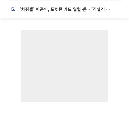
'차쥐뿔' 이준영, 포켓몬 카드 열혈 팬⋯"리셀러 처단할 것"
5.