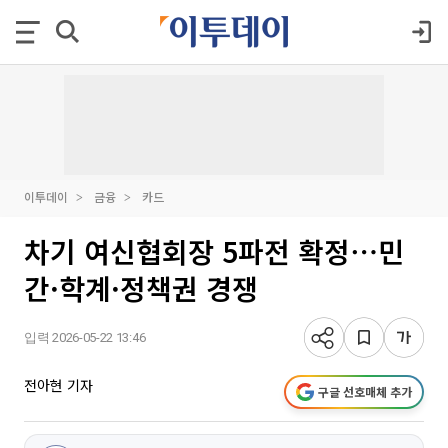
이투데이
금융
카드
차기 여신협회장 5파전 확정⋯민
간·학계·정책권 경쟁
입력 2026-05-22 13:46
전아현 기자
구글 선호매체 추가