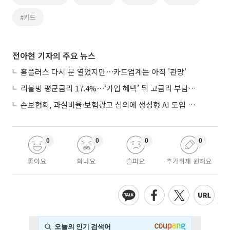
#카드
전아현 기자의 주요 뉴스
홈플러스 다시 문 열었지만⋯카드업계는 아직 '관망'
리볼빙 평균금리 17.4%⋯‘가입 혜택’ 뒤 고금리 부담 주의
손보협회, 과실비율·보험광고 심의에 생성형 AI 도입 추진
0
0
0
0
좋아요
화나요
슬퍼요
추가취재 원해요