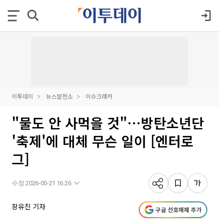
이투데이
뉴스발전소
이슈크래커
"물도 안 사먹을 것"⋯방탄소년단
'축제'에 대체 무슨 일이 [엔터로
그]
수정 2026-05-21 16:26
장유진 기자
구글 선호매체 추가