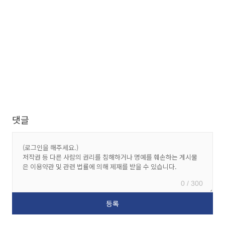
댓글
0 / 300