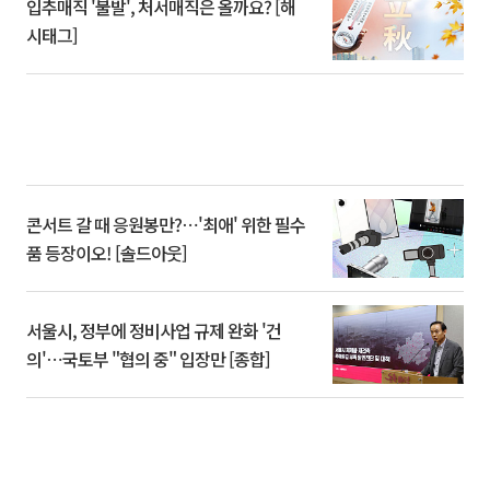
입추매직 '불발', 처서매직은 올까요? [해
시태그]
콘서트 갈 때 응원봉만?⋯'최애' 위한 필수
품 등장이오! [솔드아웃]
서울시, 정부에 정비사업 규제 완화 '건
의'⋯국토부 "협의 중" 입장만 [종합]