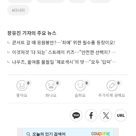
#더시티
장유진 기자의 주요 뉴스
콘서트 갈 때 응원봉만?⋯'최애' 위한 필수품 등장이오!
이것저것 '다 되는' 스트레이 키즈⋯"안전한 선택지? 도전이 재밌죠"
나우즈, 올여름 물들일 '제로섹시'의 맛⋯"모두 '입덕'시킬 것"
0
0
0
0
좋아요
화나요
슬퍼요
추가취재 원해요