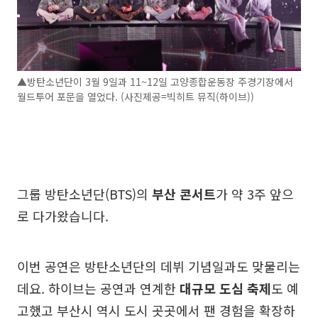
▲방탄소년단이 3월 9일과 11~12일 고양종합운동장 주경기장에서
월드투어 포문을 열었다. (사진제공=빅히트 뮤직(하이브))
그룹 방탄소년단(BTS)의
부산 콘서트
가 약 3주 앞으
로 다가왔습니다.
이번 공연은 방탄소년단의 데뷔 기념일과도 맞물리는
데요. 하이브는 공연과 연계한
대규모 도심 축제
도 예
고했고 부산시 역시 도시 곳곳에서 팬 경험을 확장하