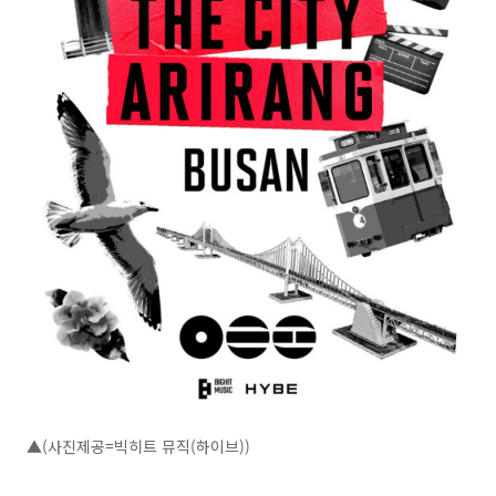
▲(사진제공=빅히트 뮤직(하이브))