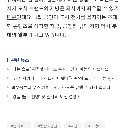
지가
도시 브랜드와 재방문 의사까지 좌우할 수 있기
때문
인데요. K팝 공연이 도시 전체를 움직이는 초대
형 콘텐츠로 성장한 지금, 공연장 밖의 경험 역시
무
대의 일부
가 되고 있습니다.
관련 뉴스
'나는 솔로' 편집했더니 또 논란⋯연애 예능의 아슬아슬 줄타기
"남주 사망하더니 리트리버 됐다"⋯막장 드라마, 더는 안 먹히나요?
왁뿌볼부터 무스 케이크까지⋯요즘 유행은 '감각'입니다
‘경험 無도 환영’ 첫 일자리 도전 설명서
#엔터로그
#방탄소년단
#부산
#숙박비