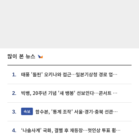
많이 본 뉴스
태풍 '돌핀' 오키나와 접근…일본기상청 경로 업데이트
1.
빅뱅, 20주년 기념 '새 뱅봉' 선보인다⋯콘서트 앞두고 팝업 개최
2.
합수본, '통계 조작' 서울·경기·충북 선관위 등 추가 압수수색
속보
3.
‘나솔사계’ 국화, 결별 후 재등장⋯첫인상 투표 휩쓸고 ‘인기녀’ 등극
4.