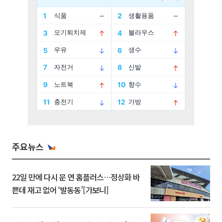
주요뉴스
22일 만에 다시 문 연 홈플러스…정상화 바
쁜데 재고 없어 ‘발동동’[가보니]