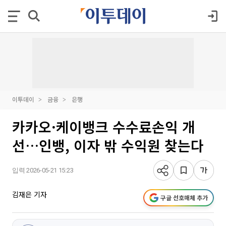
이투데이
금융
은행
카카오·케이뱅크 수수료손익 개
선…인뱅, 이자 밖 수익원 찾는다
입력 2026-05-21 15:23
김재은 기자
구글 선호매체 추가