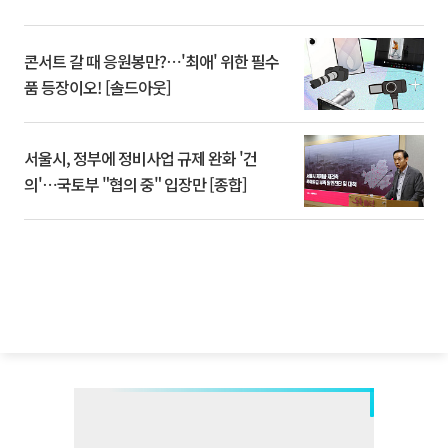
콘서트 갈 때 응원봉만?⋯'최애' 위한 필수
품 등장이오! [솔드아웃]
서울시, 정부에 정비사업 규제 완화 '건
의'⋯국토부 "협의 중" 입장만 [종합]