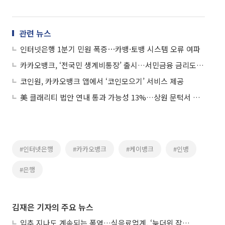
관련 뉴스
인터넷은행 1분기 민원 폭증⋯카뱅·토뱅 시스템 오류 여파
카카오뱅크, ‘전국민 생계비통장’ 출시…서민금융 금리도 인하
코인원, 카카오뱅크 앱에서 ‘코인모으기’ 서비스 제공
美 클래리티 법안 연내 통과 가능성 13%…상원 문턱서 제동
#인터넷은행
#카카오뱅크
#케이뱅크
#인뱅
#은행
김재은 기자의 주요 뉴스
입추 지나도 계속되는 폭염…식음료업계, ‘늦더위 잡기’ 전력 투구