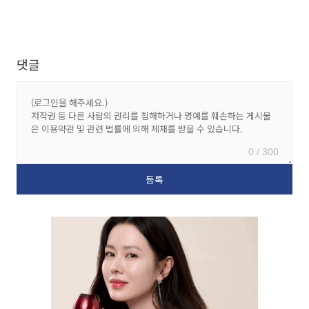
댓글
0 / 300