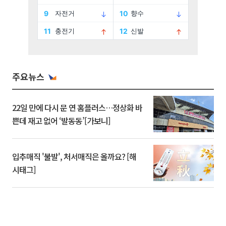
주요뉴스
22일 만에 다시 문 연 홈플러스…정상화 바
쁜데 재고 없어 ‘발동동’[가보니]
입추매직 '불발', 처서매직은 올까요? [해
시태그]