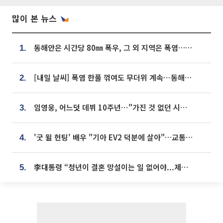
많이 본 뉴스
동해안은 시간당 80㎜ 폭우, 그 외 지역은 폭염…‘극과 극 날씨’
1.
[내일 날씨] 폭염 한풀 꺾여도 무더위 계속⋯동해안 이틀 연속 비
2.
임영웅, 어느덧 데뷔 10주년⋯"가진 것 없던 시절, 내 앞엔 20명의 팬뿐"
3.
'굿 윌 헌팅' 배우 "기아 EV2 덕분에 살아"…교통사고 후 안전성 극찬
4.
李대통령 “청년이 결혼 망설이는 일 없어야...제도상 불이익 조사”
5.