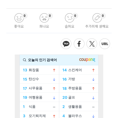
0
0
0
0
좋아요
화나요
슬퍼요
추가취재 원해요