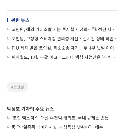
관련 뉴스
코인원, 해외 거래소발 지분 투자설 재점화…“확정된 사항 없어”
코인원, 고정형 스테이킹 편의성 개선…실시간 상태 확인 가능
FIU 제재 받은 코인원, 취소소송 제기…두나무·빗썸 이어 소송전
싸이월드, 10월 부활 예고…그러나 핵심 사업안은 ‘추후 공개’
#코인원
박정호 기자의 주요 뉴스
'코인 엑소더스' 매달 수천억 해외로, 국내 규제는 빈틈
與 "단일종목 레버리지 ETF 상품성 낮춰야"…배수 조정안도 거론