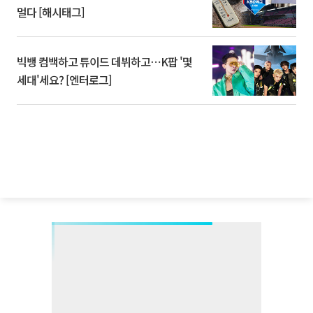
멀다 [해시태그]
빅뱅 컴백하고 튜이드 데뷔하고⋯K팝 '몇
세대'세요? [엔터로그]