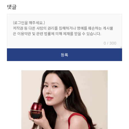
댓글
0 / 300