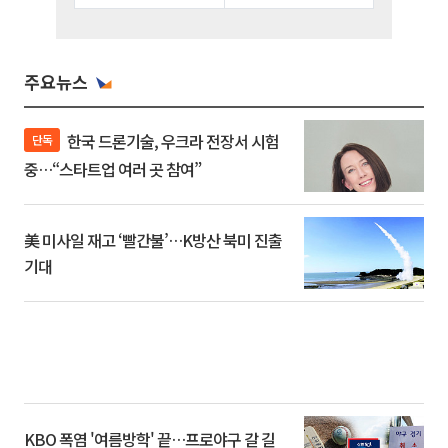
주요뉴스
한국 드론기술, 우크라 전장서 시험
단독
중…“스타트업 여러 곳 참여”
美 미사일 재고 ‘빨간불’…K방산 북미 진출
기대
KBO 폭염 '여름방학' 끝…프로야구 갈 길