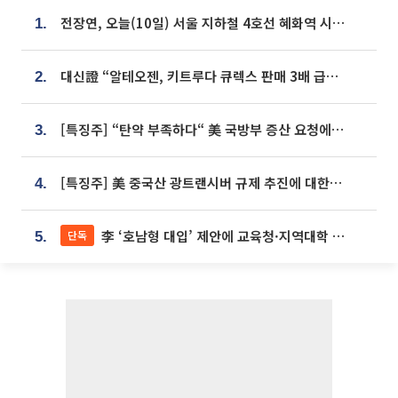
전장연, 오늘(10일) 서울 지하철 4호선 혜화역 시위…1호선 용산역 무정차
1.
대신證 “알테오젠, 키트루다 큐렉스 판매 3배 급증…목표가 41만원 상향”
2.
[특징주] “탄약 부족하다“ 美 국방부 증산 요청에⋯국내 방산주 급등세
3.
[특징주] 美 중국산 광트랜시버 규제 추진에 대한광통신 등 광통신株 강세
4.
李 ‘호남형 대입’ 제안에 교육청·지역대학 서·논술형 입시 연계 '착수'
단독
5.