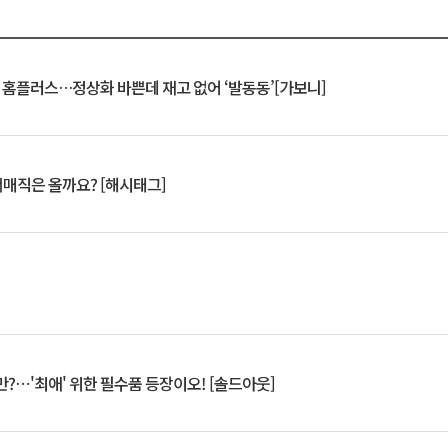
연 홈플러스…정상화 바쁜데 재고 없어 ‘발동동’[가보니]
서매직은 올까요? [해시태그]
?⋯'최애' 위한 필수품 등장이오! [솔드아웃]