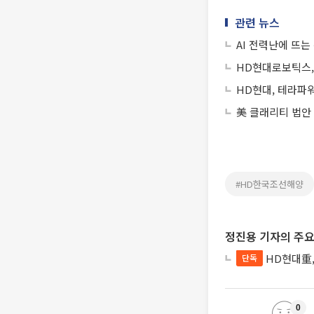
관련 뉴스
AI 전력난에 뜨
HD현대로보틱스,
HD현대, 테라파
美 클래리티 법안
#HD한국조선해양
정진용 기자의 주요
HD현대重,
단독
0