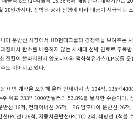
매출액 8조714억원의 13.36%에 해당한다. 계약기간은 202
12월 20일까지다. 선박은 공사 진행에 따라 대금이 지급되는
모니아 운반선 시장에서 HD현대그룹의 경쟁력을 보여주는 사
과정에서 탄소를 배출하지 않는 차세대 선박 연료로 주목받
 전환이 빨라지면서 암모니아와 액화석유가스(LPG)를 운반
주도 이어지고 있다.
 이번 계약을 포함해 올해 현재까지 총 104척, 125억40
수주 목표 233억1000만달러의 53.8%를 달성한 수준이다.
운반선 16척, 컨테이너선 26척, LPG·암모니아 운반선 26척,
(PC선) 26척, 자동차운반선(PCTC) 2척, 쇄빙선 1척을 