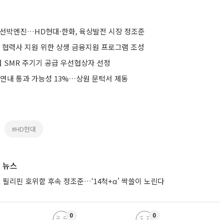
는 선박엔진…HD현대·한화, 육상발전 시장 정조준
 협력사 지원 위한 상생 금융지원 프로그램 조성
워 SMR 주기기 공급 우선협상자 선정
 연내 통과 가능성 13%…상원 문턱서 제동
#HD현대
 뉴스
 필리핀 호위함 후속 정조준…‘14척+α’ 싹쓸이 노린다
0
0