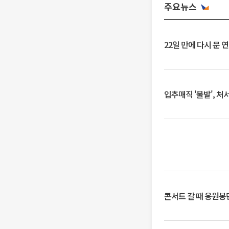
주요뉴스
22일 만에 다시 문 
입추매직 '불발', 처
콘서트 갈 때 응원봉만